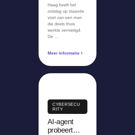
Haag heeft het
ontslag op staande
voet van een man
die deels thuis
werkte vernietigd.
De …
Meer informatie
CYBERSECU
RITY
AI-agent
probeert