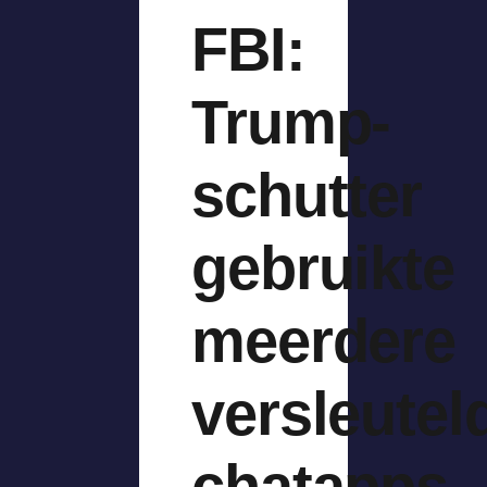
FBI:
Trump-
schutter
gebruikte
meerdere
versleutel
chatapps