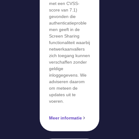
met een CVSS-
score van 7.1)
gevonden die
authenticatieproble
men geeft in de
Screen Sharing
functionaliteit waarbij
netwerkaanvallers
zich toegang kunnen
verschaffen zonder
geldige
inloggegevens. We
adviseren daarom
om meteen de
updates uit te
voeren.
Meer informatie