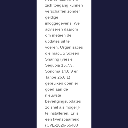
zich toegang kunnen
verschaffen zonder
geldige
inloggegevens. We
adviseren daarom
om meteen de
updates uit te
voeren. Organisaties
die macOS Screen
Sharing (versie
Sequoia 15.7.9,
Sonoma 14.8.9 en
Tahoe 26.6.1)
gebruiken doen er
goed aan de
nieuwste
beveiligingsupdates
zo snel als mogelijk
te installeren. Er is
een kwetsbaarheid
(CVE-2026-65400