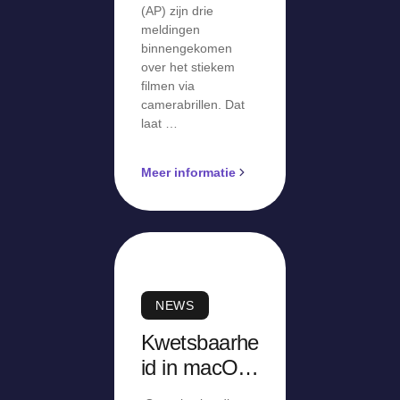
(AP) zijn drie
meldingen
binnengekomen
over het stiekem
filmen via
camerabrillen. Dat
laat …
Meer informatie
NEWS
Kwetsbaarhe
id in macOS
Screen