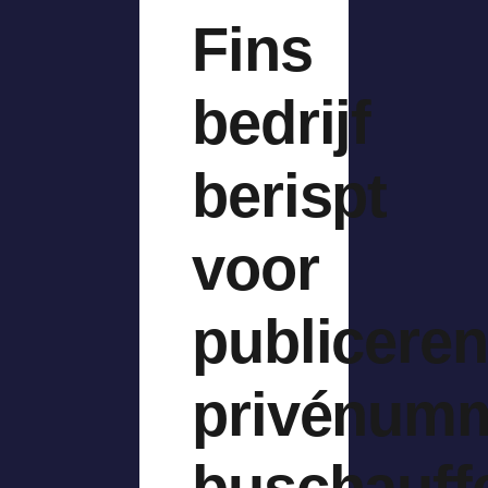
Fins
bedrijf
berispt
voor
publiceren
privénum
buschauff