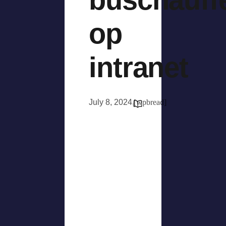
op
intranet
July 8, 2024
[wpbread]