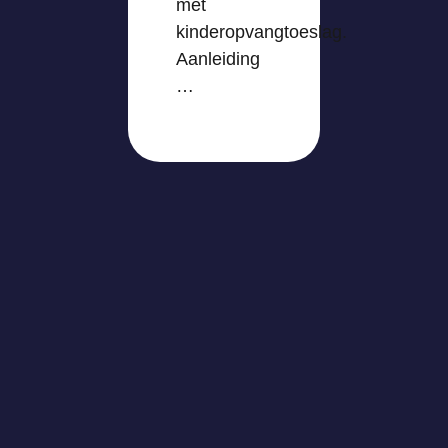
met
kinderopvangtoeslag.
Aanleiding
…