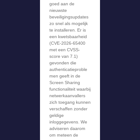
goed aan de
nieuwste
beveiligingsupdates
zo snel als mogelijk
te installeren. Er is
een kwetsbaarheid
(CVE-2026-65400
met een CVSS-
score van 7.1)
gevonden die
authenticatieproble
men geeft in de
Screen Sharing
functionaliteit waarbij
netwerkaanvallers
zich toegang kunnen
verschaffen zonder
geldige
inloggegevens. We
adviseren daarom
om meteen de