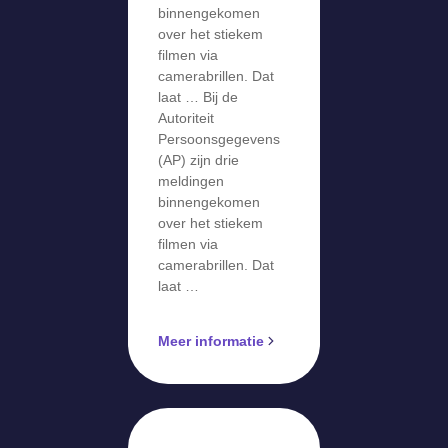
filmen via
binnengekomen
camerabril
over het stiekem
filmen via
camerabrillen. Dat
laat … Bij de
Autoriteit
Persoonsgegevens
(AP) zijn drie
meldingen
binnengekomen
over het stiekem
filmen via
camerabrillen. Dat
laat …
Meer informatie