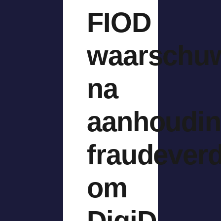
FIOD
waarschu
na
aanhoudi
fraudever
om
DigiD