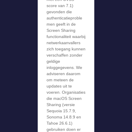
score van 7.1)
gevonden die
authenticatieproble
men geeft in de
Screen Sharing
functionaliteit waarbij
netwerkaanvallers
zich toegang kunnen
verschaffen zonder
geldige
inloggegevens. We
adviseren daarom
om meteen de
updates uit te
voeren. Organisaties
die macOS Screen
Sharing (versie
Sequoia 15.7.9,
Sonoma 14.8.9 en
Tahoe 26.6.1)
gebruiken doen er