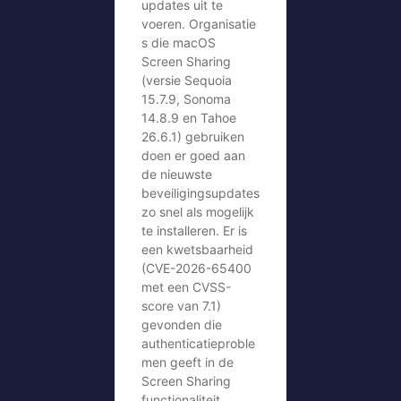
updates uit te
voeren. Organisatie
s die macOS
Screen Sharing
(versie Sequoia
15.7.9, Sonoma
14.8.9 en Tahoe
26.6.1) gebruiken
doen er goed aan
de nieuwste
beveiligingsupdates
zo snel als mogelijk
te installeren. Er is
een kwetsbaarheid
(CVE-2026-65400
met een CVSS-
score van 7.1)
gevonden die
authenticatieproble
men geeft in de
Screen Sharing
functionaliteit