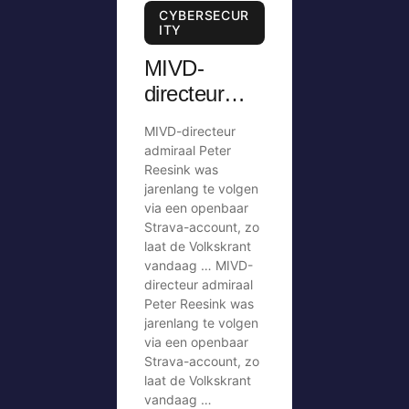
CYBERSECUR
ITY
MIVD-
directeur
was
MIVD-directeur
jarenlang te
admiraal Peter
volgen via
Reesink was
jarenlang te volgen
openbaar
via een openbaar
Strava-
Strava-account, zo
account
laat de Volkskrant
vandaag … MIVD-
directeur admiraal
Peter Reesink was
jarenlang te volgen
via een openbaar
Strava-account, zo
laat de Volkskrant
vandaag …