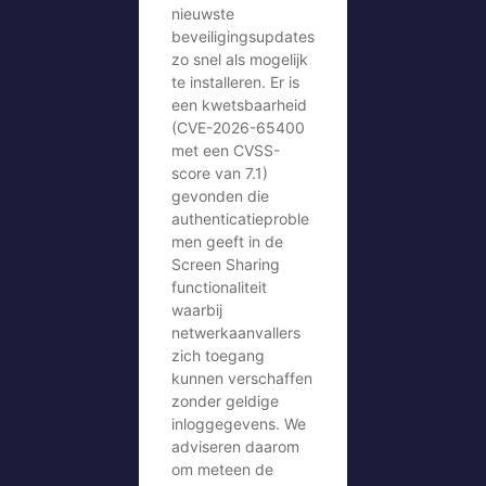
nieuwste
beveiligingsupdates
zo snel als mogelijk
te installeren. Er is
een kwetsbaarheid
(CVE-2026-65400
met een CVSS-
score van 7.1)
gevonden die
authenticatieproble
men geeft in de
Screen Sharing
functionaliteit
waarbij
netwerkaanvallers
zich toegang
kunnen verschaffen
zonder geldige
inloggegevens. We
adviseren daarom
om meteen de