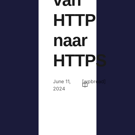
HTTP
naar
HTTPS
June 11,
[wpbread]
2024