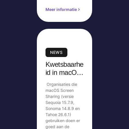
Meer informatie
NEWS
Kwetsbaarhe
id in macOS
Screen
Organisaties die
Sharing
macOS Screen
Sharing (versie
Sequoia 15.7.9,
Sonoma 14.8.9 en
Tahoe 26.6.1)
gebruiken doen er
goed aan de