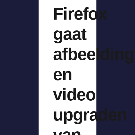
Firefox
gaat
afbeeldin
en
video
upgraden
van