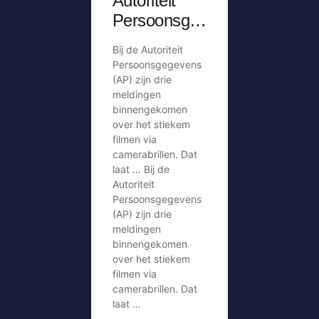
Autoriteit
Persoonsge
gevens krijgt
Bij de Autoriteit
meldingen
Persoonsgegevens
over stiekem
(AP) zijn drie
meldingen
filmen via
binnengekomen
camerabril
over het stiekem
filmen via
camerabrillen. Dat
laat … Bij de
Autoriteit
Persoonsgegevens
(AP) zijn drie
meldingen
binnengekomen
over het stiekem
filmen via
camerabrillen. Dat
laat …