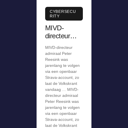
CYBERSECU
RITY
MIVD-
directeur
was
MIVD-directeur
jarenlang te
admiraal Peter
volgen via
Reesink was
jarenlang te volgen
openbaar
via een openbaar
Strava-
Strava-account, zo
account
laat de Volkskrant
vandaag … MIVD-
directeur admiraal
Peter Reesink was
jarenlang te volgen
via een openbaar
Strava-account, zo
laat de Volkskrant