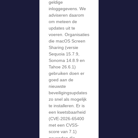
geldige
inloggegevens. We
adviseren daarom
om meteen de
updates uit te
voeren. Organisaties
die macOS Screen
Sharing (versie
Sequoia 15.7.9,
Sonoma 14.8.9 en
Tahoe 26.6.1)
gebruiken doen er
goed aan de
nieuwste
beveiligingsupdates
zo snel als mogelijk
te installeren. Er is
een kwetsbaarheid
(CVE-2026-65400
met een CVSS-
score van 7.1)
gevonden die