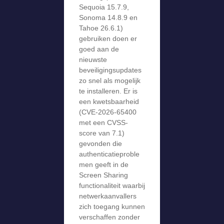
Sequoia 15.7.9,
Sonoma 14.8.9 en
Tahoe 26.6.1)
gebruiken doen er
goed aan de
nieuwste
beveiligingsupdates
zo snel als mogelijk
te installeren. Er is
een kwetsbaarheid
(CVE-2026-65400
met een CVSS-
score van 7.1)
gevonden die
authenticatieproble
men geeft in de
Screen Sharing
functionaliteit waarbij
netwerkaanvallers
zich toegang kunnen
verschaffen zonder