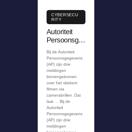
CYBERSECU
RITY
Autoriteit
Persoonsge
gevens krijgt
Bij de Autoriteit
meldingen
Persoonsgegevens
over stiekem
(AP) zijn drie
meldingen
filmen via
binnengekomen
camerabril
over het stiekem
filmen via
camerabrillen. Dat
laat … Bij de
Autoriteit
Persoonsgegevens
(AP) zijn drie
meldingen