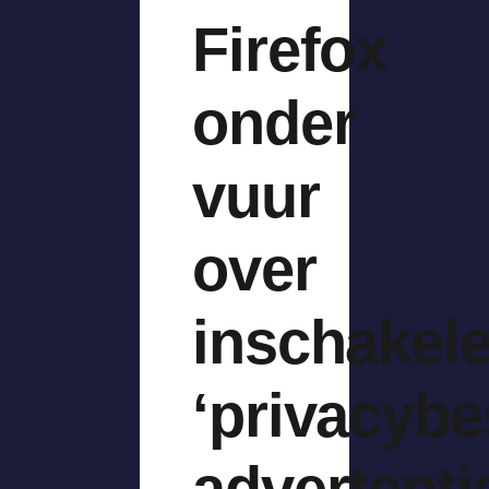
Firefox
onder
vuur
over
inschakel
‘privacyb
advertenti