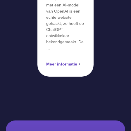
met een AI-model
van OpenAI is een
echte website
gehackt, zo heeft de
ChatGPT-
ontwikkelaar
bekendgemaakt. De
…
Meer informatie