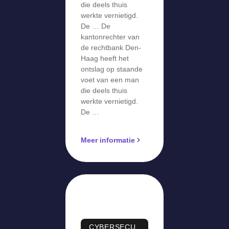
monitoren in
die deels thuis
strijd met
werkte vernietigd.
De … De
AVG’
kantonrechter van
de rechtbank Den-
Haag heeft het
ontslag op staande
voet van een man
die deels thuis
werkte vernietigd.
De …
Meer informatie
CYBERSECU