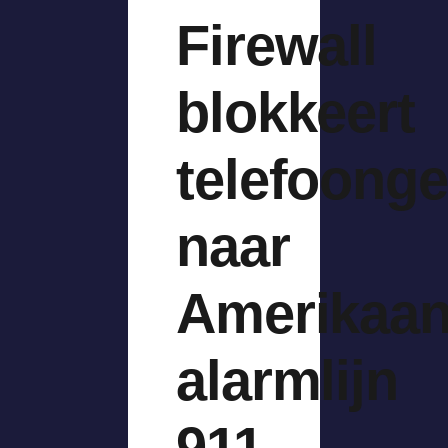
Firewall
blokkeert
telefoong
naar
Amerikaa
alarmlijn
911