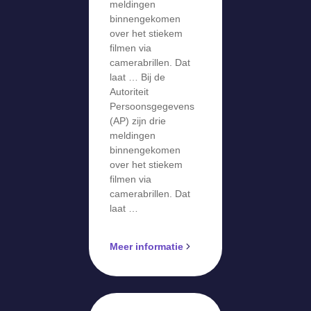
meldingen
filmen via
binnengekomen
camerabril
over het stiekem
filmen via
camerabrillen. Dat
laat … Bij de
Autoriteit
Persoonsgegevens
(AP) zijn drie
meldingen
binnengekomen
over het stiekem
filmen via
camerabrillen. Dat
laat …
Meer informatie