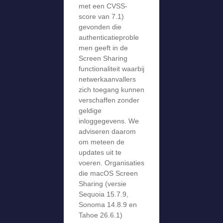
met een CVSS-
score van 7.1)
gevonden die
authenticatieproble
men geeft in de
Screen Sharing
functionaliteit waarbij
netwerkaanvallers
zich toegang kunnen
verschaffen zonder
geldige
inloggegevens. We
adviseren daarom
om meteen de
updates uit te
voeren. Organisaties
die macOS Screen
Sharing (versie
Sequoia 15.7.9,
Sonoma 14.8.9 en
Tahoe 26.6.1)