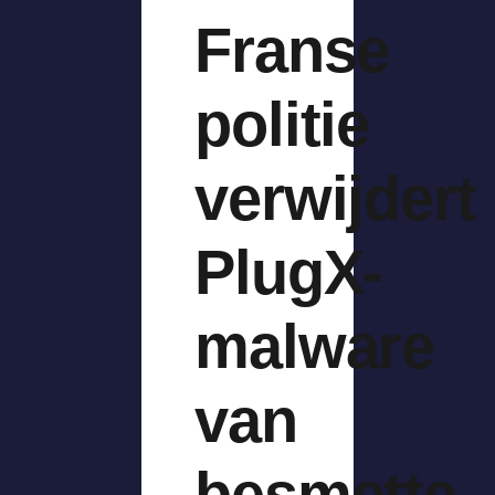
Franse
politie
verwijdert
PlugX-
malware
van
besmette