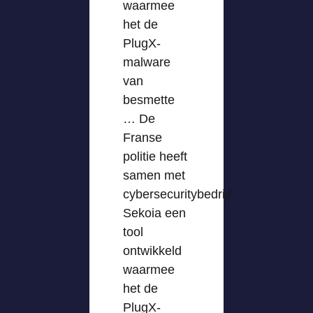
waarmee
het de
PlugX-
malware
van
besmette
… De
Franse
politie heeft
samen met
cybersecuritybedrijf
Sekoia een
tool
ontwikkeld
waarmee
het de
PlugX-