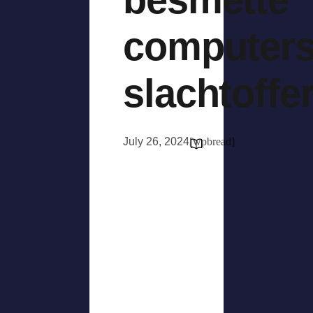
computer
slachtoffe
July 26, 2024
[wpbread]