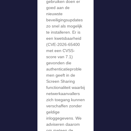
gebruiken doen er
goed aan de
nieuwste
beveiligingsupdates
zo snel als mogelijk
te installeren. Er is
een kwetsbaarheid
(CVE-2026-65400
met een CVSS-
score van 7.1)
gevonden die
authenticatieproble
men geeft in de
Screen Sharing
functionaliteit waarbij
netwerkaanvallers
zich toegang kunnen
verschaffen zonder
geldige
inloggegevens. We
adviseren daarom
om meteen de