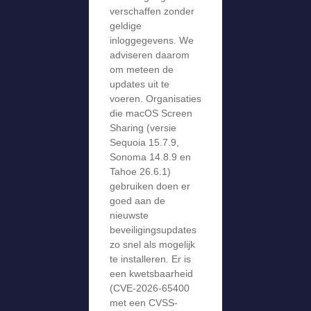
verschaffen zonder
geldige
inloggegevens. We
adviseren daarom
om meteen de
updates uit te
voeren. Organisaties
die macOS Screen
Sharing (versie
Sequoia 15.7.9,
Sonoma 14.8.9 en
Tahoe 26.6.1)
gebruiken doen er
goed aan de
nieuwste
beveiligingsupdates
zo snel als mogelijk
te installeren. Er is
een kwetsbaarheid
(CVE-2026-65400
met een CVSS-