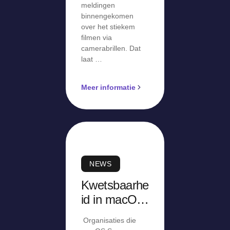
meldingen
binnengekomen
over het stiekem
filmen via
camerabrillen. Dat
laat …
Meer informatie
NEWS
Kwetsbaarhe
id in macOS
Screen
Organisaties die
Sharing