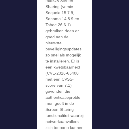
macOS Screen
Sharing (versie
Sequoia 15.7.9,
Sonoma 14.8.9 en
Tahoe 26.6.1)
gebruiken doen er
goed aan de
nieuwste
beveiligingsupdates
zo snel als mogelijk
te installeren. Er is
een kwetsbaarheid
(CVE-2026-65400
met een CVSS-
score van 7.1)
gevonden die
authenticatieproble
men geeft in de
Screen Sharing
functionaliteit waarbij
netwerkaanvallers
zich toegang kunnen