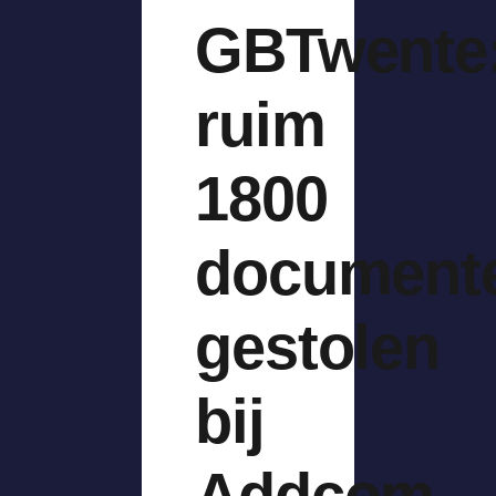
GBTwente
ruim
1800
document
gestolen
bij
Addcom-