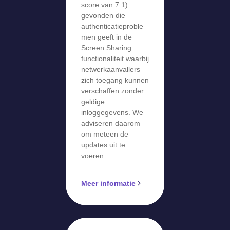
score van 7.1)
gevonden die
authenticatieproble
men geeft in de
Screen Sharing
functionaliteit waarbij
netwerkaanvallers
zich toegang kunnen
verschaffen zonder
geldige
inloggegevens. We
adviseren daarom
om meteen de
updates uit te
voeren.
Meer informatie