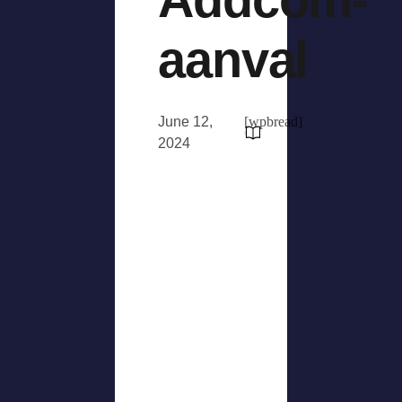
aanval
June 12,
[wpbread]
2024