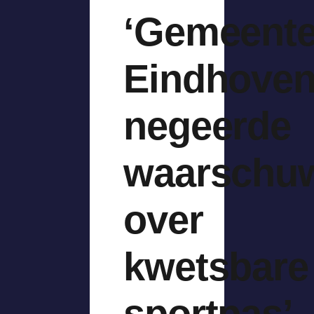
‘Gemeent
Eindhove
negeerde
waarschu
over
kwetsbare
sportpas’