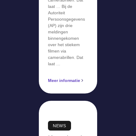
camerabrillen. Dat
laat … Bij de
Autoriteit
Persoonsgegevens
(AP) zijn drie
meldingen
binnengekomen
over het stiekem
filmen via
camerabrillen. Dat
laat …
Meer informatie
NEWS