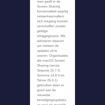
men geeft in de
Screen Sharing
functionaliteit waarbij
netwerkaanvallers
zich toegang kunnen
verschaffen zonder
geldige
inloggegevens. We
adviseren daarom
om meteen de
updates uit te
voeren. Organisaties
die macOS Screen
Sharing (versie
Sequoia 15.7.9,
Sonoma 14.8.9 en
Tahoe 26.6.1)
gebruiken doen er
goed aan de
nieuwste
beveiligingsupdates
zo snel als mogelijk