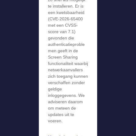
te installeren. Er is
een kwetsbaarheid
(CVE-2026-65400
met een CVSS-
score van 7.1)
gevonden die
authenticatieproble
men geeft in de
Screen Sharing
functionaliteit waarbij
netwerkaanvallers
zich toegang kunnen
verschaffen zonder
geldige
inloggegevens. We
adviseren daarom
om meteen de
updates uit te
voeren.