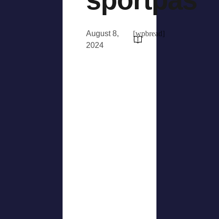
August 8,
[wpbread]
2024