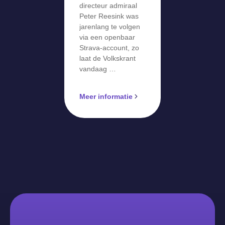
directeur admiraal
Peter Reesink was
jarenlang te volgen
via een openbaar
Strava-account, zo
laat de Volkskrant
vandaag …
Meer informatie