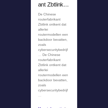
ant Zbtlink
ontkent
De Chinese
aanwezighei
routerfabrikant
d van
Zbtlink ontkent dat
allerlei
backdoor,
routermodellen een
staakt
backdoor bevatten,
verkoop
zoals
cybersecuritybedrijf
… De Chinese
routerfabrikant
Zbtlink ontkent dat
allerlei
routermodellen een
backdoor bevatten,
zoals
cybersecuritybedrijf
…