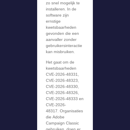
zo snel mogelijk te
installeren. In de
software zijn
ernstige
kwetsbaarheden
gevonden die een
aanvaller zonder
gebruikersinteractie
kan misbruiken.
Het gaat om de
kwetsbaarheden
CVE-2026-48331,
CVE-2026-48323,
CVE-2026-48330,
CVE-2026-48326,
CVE-2026-48333 en
CVE-2026-
48317. Organisaties
die Adobe
Campaign Classic
gebruiken, doen er