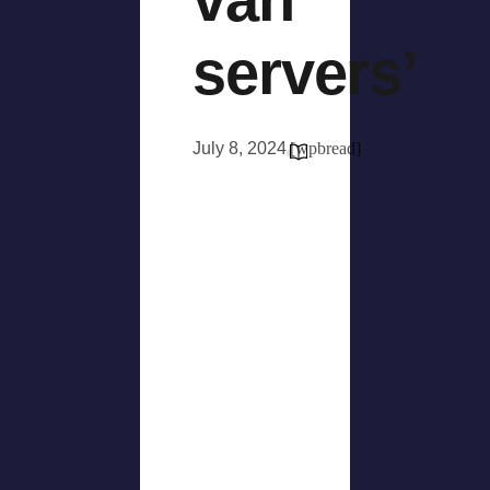
servers’
July 8, 2024
[wpbread]