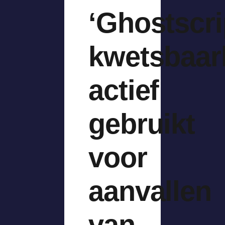
‘Ghostscri
kwetsbaar
actief
gebruikt
voor
aanvallen
van