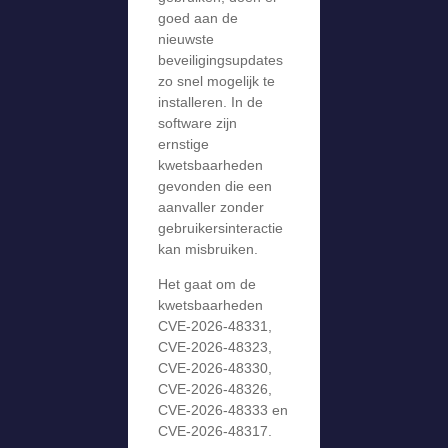
goed aan de
nieuwste
beveiligingsupdates
zo snel mogelijk te
installeren. In de
software zijn
ernstige
kwetsbaarheden
gevonden die een
aanvaller zonder
gebruikersinteractie
kan misbruiken.
Het gaat om de
kwetsbaarheden
CVE-2026-48331,
CVE-2026-48323,
CVE-2026-48330,
CVE-2026-48326,
CVE-2026-48333 en
CVE-2026-48317.