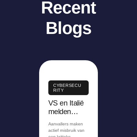
Recent
Blogs
CYBERSECU
RITY
VS en Italië
melden
misbruik van
Aanvallers maken
kritiek lek in
actief misbruik van
een kritieke