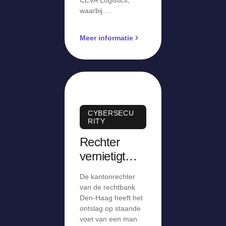
waarbij …
Meer informatie
CYBERSECU
RITY
Rechter
vernietigt
ontslag op
De kantonrechter
staande
van de rechtbank
voet:
Den-Haag heeft het
ontslag op staande
‘Stiekem
voet van een man