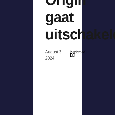
gaat
uitschakel
August 3,
[wpbread]
2024