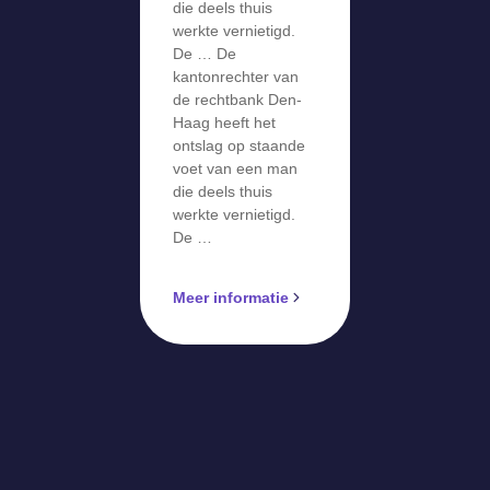
monitoren in
die deels thuis
strijd met
werkte vernietigd.
De … De
AVG’
kantonrechter van
de rechtbank Den-
Haag heeft het
ontslag op staande
voet van een man
die deels thuis
werkte vernietigd.
De …
Meer informatie