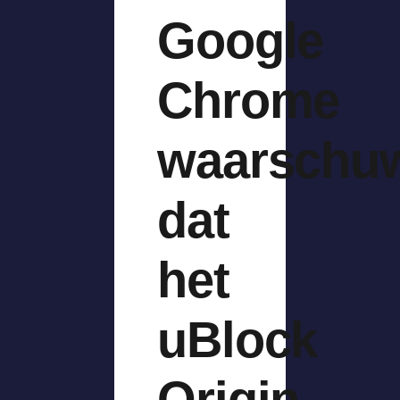
Google
Chrome
waarschu
dat
het
uBlock
Origin