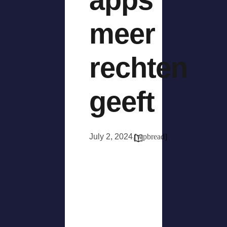
meer
rechten
geeft
July 2, 2024
[wpbread]