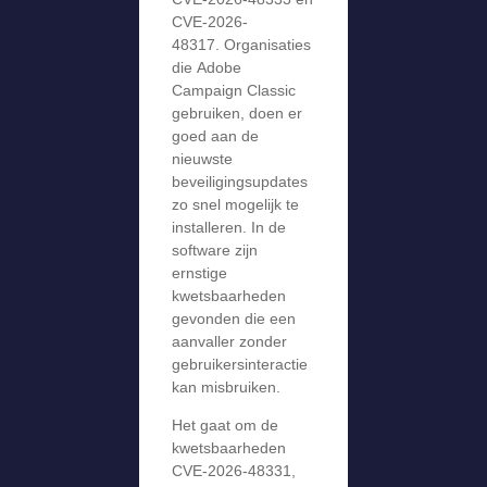
CVE-2026-
48317. Organisaties
die Adobe
Campaign Classic
gebruiken, doen er
goed aan de
nieuwste
beveiligingsupdates
zo snel mogelijk te
installeren. In de
software zijn
ernstige
kwetsbaarheden
gevonden die een
aanvaller zonder
gebruikersinteractie
kan misbruiken.
Het gaat om de
kwetsbaarheden
CVE-2026-48331,