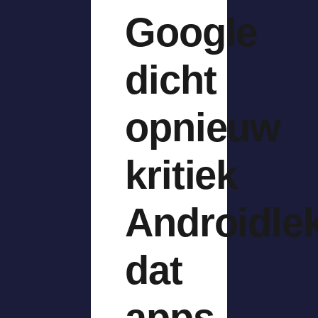
Google
dicht
opnieuw
kritiek
Androidle
dat
apps