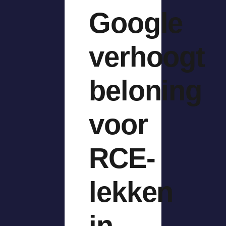
Google
verhoogt
beloning
voor
RCE-
lekken
in