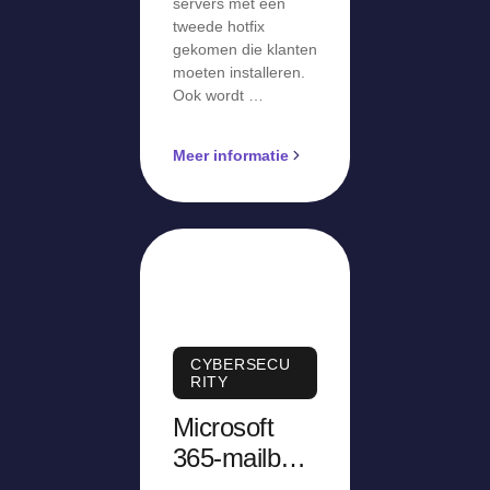
servers met een
tweede hotfix
gekomen die klanten
moeten installeren.
Ook wordt …
Meer informatie
CYBERSECU
RITY
Microsoft
365-mailbox
Amerikaans