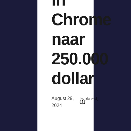
Chrome
naar
250.000
dollar
August 29,
[wpbread]
2024