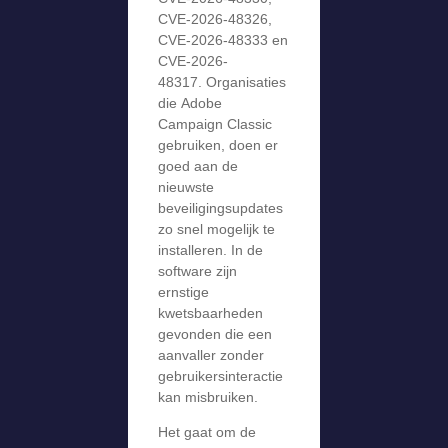
CVE-2026-48326,
CVE-2026-48333 en
CVE-2026-
48317. Organisaties
die Adobe
Campaign Classic
gebruiken, doen er
goed aan de
nieuwste
beveiligingsupdates
zo snel mogelijk te
installeren. In de
software zijn
ernstige
kwetsbaarheden
gevonden die een
aanvaller zonder
gebruikersinteractie
kan misbruiken.
Het gaat om de