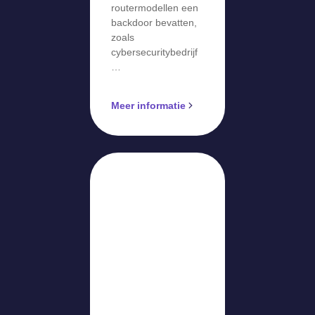
routermodellen een
backdoor bevatten,
zoals
cybersecuritybedrijf
…
Meer informatie