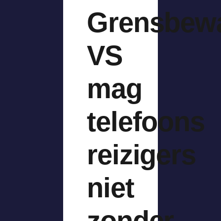
Grensbew
VS
mag
telefoons
reizigers
niet
zonder