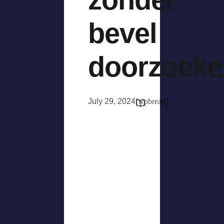
bevel
doorzoeke
July 29, 2024
[wpbread]