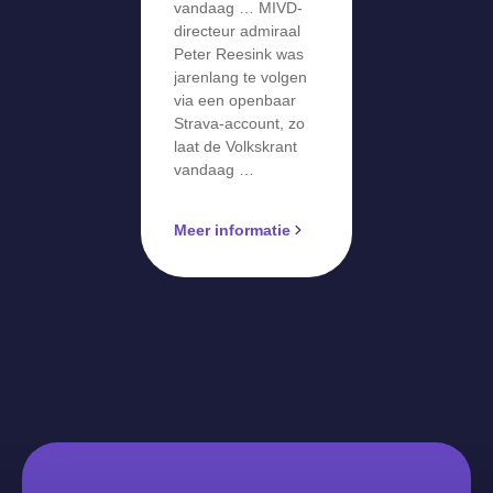
vandaag … MIVD-
directeur admiraal
Peter Reesink was
jarenlang te volgen
via een openbaar
Strava-account, zo
laat de Volkskrant
vandaag …
Meer informatie