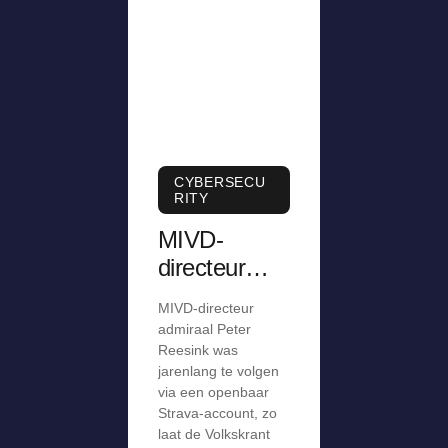
CYBERSECU
RITY
MIVD-
directeur
was
MIVD-directeur
jarenlang te
admiraal Peter
volgen via
Reesink was
jarenlang te volgen
openbaar
via een openbaar
Strava-
Strava-account, zo
account
laat de Volkskrant