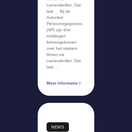
camerabrillen. Dat
laat … Bij de
Autoriteit
Persoonsgegevens
(AP) zijn drie
meldingen
binnengekomen
over het stiekem
filmen via
camerabrillen. Dat
laat …
Meer informatie
NEWS