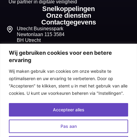
Uw partner in digitale veiligheid
Snelkoppelingen
Onze diensten
Contactgegevens
Utrecht Businesspark
Newtonlaan 115 3584
BH Utrecht
+31 30 268 1099
Wij gebruiken cookies voor een betere
ervaring
info@seqvitum.nl
Wij maken gebruik van cookies om onze website te
91518210
optimaliseren en uw ervaring te verbeteren. Door op
"Accepteren" te klikken, stemt u in met het gebruik van alle
NL865680632B01
cookies. U kunt uw voorkeuren beheren via "Instellingen".
Algemene voorwaarden
Accepteer alles
Cookiebeleid
Pas aan
Privacy statement