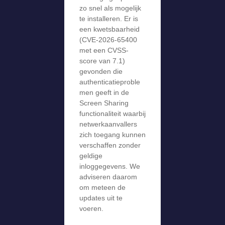
zo snel als mogelijk
te installeren. Er is
een kwetsbaarheid
(CVE-2026-65400
met een CVSS-
score van 7.1)
gevonden die
authenticatieproble
men geeft in de
Screen Sharing
functionaliteit waarbij
netwerkaanvallers
zich toegang kunnen
verschaffen zonder
geldige
inloggegevens. We
adviseren daarom
om meteen de
updates uit te
voeren.