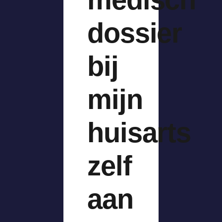
dossier
bij
mijn
huisarts
zelf
aan