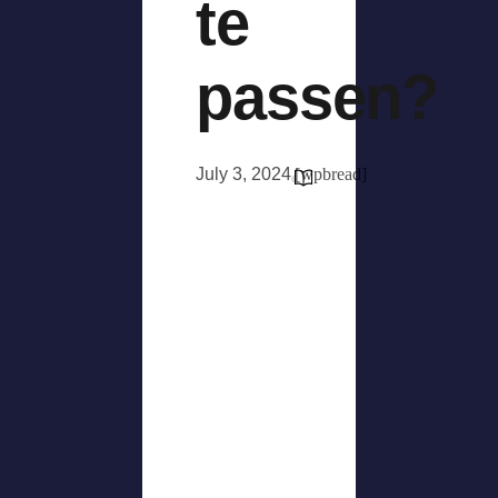
te
passen?
July 3, 2024
[wpbread]