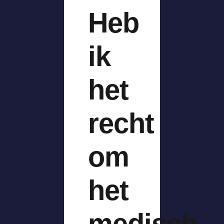
Heb
ik
het
recht
om
het
medisch