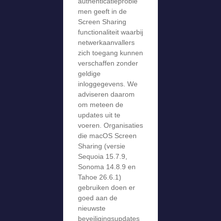
authenticatieproble
men geeft in de
Screen Sharing
functionaliteit waarbij
netwerkaanvallers
zich toegang kunnen
verschaffen zonder
geldige
inloggegevens. We
adviseren daarom
om meteen de
updates uit te
voeren. Organisaties
die macOS Screen
Sharing (versie
Sequoia 15.7.9,
Sonoma 14.8.9 en
Tahoe 26.6.1)
gebruiken doen er
goed aan de
nieuwste
beveiligingsupdates