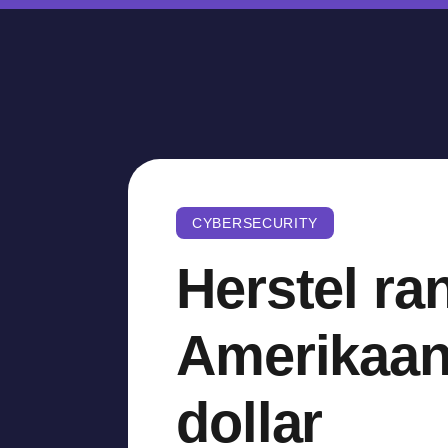
CYBERSECURITY
Herstel r
Amerikaans
dollar