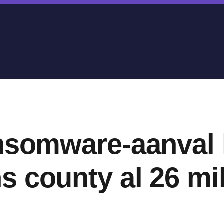
ansomware-aanval 
 county al 26 mi