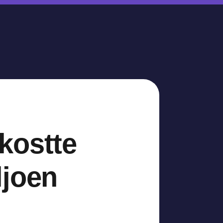
kostte
ljoen