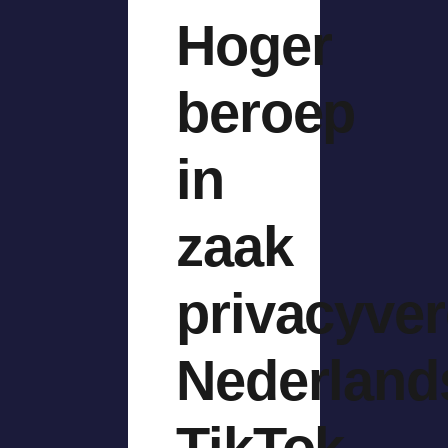
Hoger
beroep
in
zaak
privacyve
Nederland
TikTok-