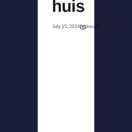
huis
July 15, 2024
[wpbread]