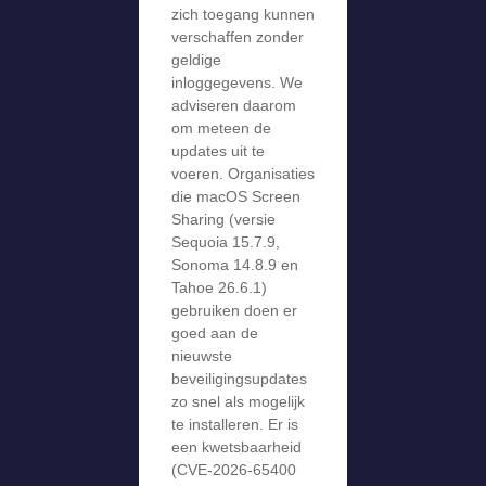
zich toegang kunnen
verschaffen zonder
geldige
inloggegevens. We
adviseren daarom
om meteen de
updates uit te
voeren. Organisaties
die macOS Screen
Sharing (versie
Sequoia 15.7.9,
Sonoma 14.8.9 en
Tahoe 26.6.1)
gebruiken doen er
goed aan de
nieuwste
beveiligingsupdates
zo snel als mogelijk
te installeren. Er is
een kwetsbaarheid
(CVE-2026-65400