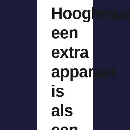
Hoogleraa
een
extra
apparaat
is
als
een