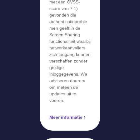
met een CVSS-
score van 7.1)
gevonden die
authenticatieproble
men geeft in de
Screen Sharing
functionaliteit waarbij
netwerkaanvallers
zich toegang kunnen
verschaffen zonder
geldige
inloggegevens. We
adviseren daarom
om meteen de
updates uit te
voeren.
Meer informatie