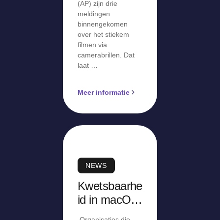
(AP) zijn drie
meldingen
binnengekomen
over het stiekem
filmen via
camerabrillen. Dat
laat …
Meer informatie
NEWS
Kwetsbaarhe
id in macOS
Screen
Organisaties die