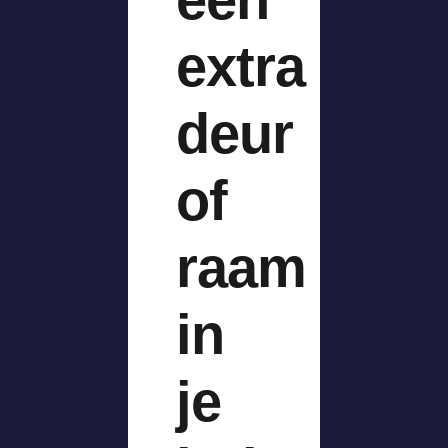
extra
deur
of
raam
in
je