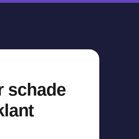
or schade
klant