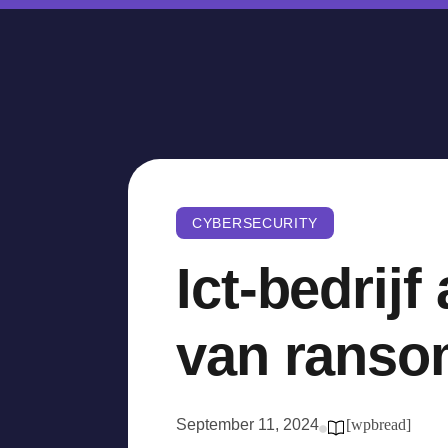
CYBERSECURITY
Ict-bedrij
van ransom
September 11, 2024
[wpbread]