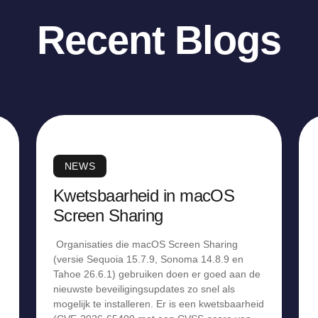
Recent Blogs
NEWS
Kwetsbaarheid in macOS
Screen Sharing
Organisaties die macOS Screen Sharing
(versie Sequoia 15.7.9, Sonoma 14.8.9 en
Tahoe 26.6.1) gebruiken doen er goed aan de
nieuwste beveiligingsupdates zo snel als
mogelijk te installeren. Er is een kwetsbaarheid