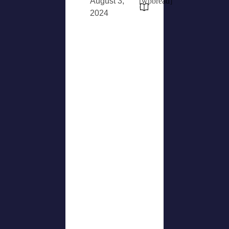
August 3,
[wpbread]
2024