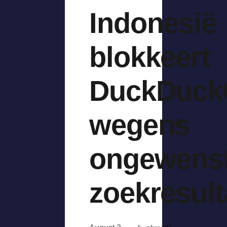
Indonesië
blokkeert
DuckDuck
wegens
ongewens
zoekresult