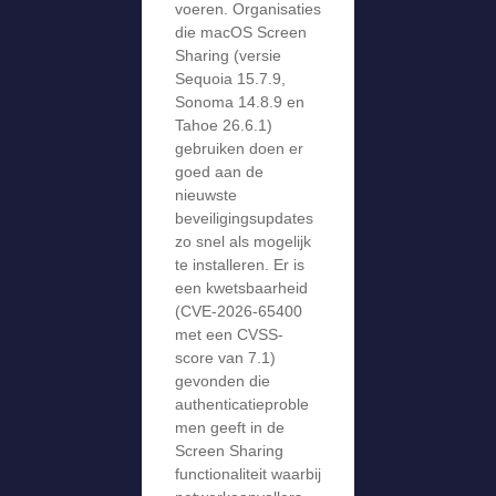
voeren. Organisaties
die macOS Screen
Sharing (versie
Sequoia 15.7.9,
Sonoma 14.8.9 en
Tahoe 26.6.1)
gebruiken doen er
goed aan de
nieuwste
beveiligingsupdates
zo snel als mogelijk
te installeren. Er is
een kwetsbaarheid
(CVE-2026-65400
met een CVSS-
score van 7.1)
gevonden die
authenticatieproble
men geeft in de
Screen Sharing
functionaliteit waarbij