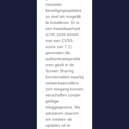
nieuwste
beveiligingsupdates
zo snel als mogelijk
te installeren. Er is
een kwetsbaarheid
(CVE-2026-65400
met een CVSS-
score van 7.1)
gevonden die
authenticatieproble
men geeft in de
Screen Sharing
functionaliteit waarbij
netwerkaanvallers
zich toegang kunnen
verschaffen zonder
geldige
inloggegevens. We
adviseren daarom
om meteen de
updates uit te