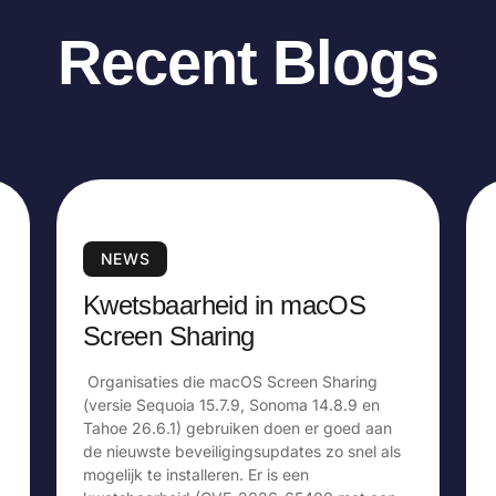
Recent Blogs
NEWS
Kwetsbaarheid in macOS
Screen Sharing
Organisaties die macOS Screen Sharing
(versie Sequoia 15.7.9, Sonoma 14.8.9 en
Tahoe 26.6.1) gebruiken doen er goed aan
de nieuwste beveiligingsupdates zo snel als
mogelijk te installeren. Er is een