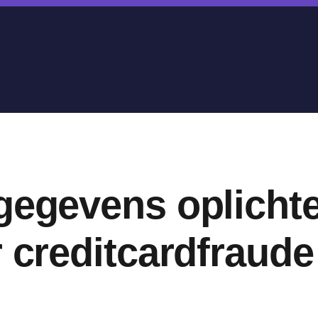
gegevens oplichte
r creditcardfraude