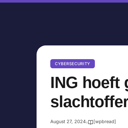
CYBERSECURITY
ING hoeft 
slachtoffe
August 27, 2024
[wpbread]