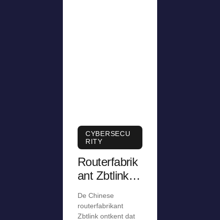
CYBERSECU
RITY
Routerfabrik
ant Zbtlink
ontkent
De Chinese
aanwezighei
routerfabrikant
d van
Zbtlink ontkent dat