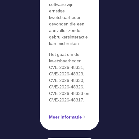
software zijn
ernstige
kwetsbaarheden
gevonden die een
aanvaller zonder
gebruikersinteractie
kan misbruiken.
Het gaat om de
kwetsbaarheden
CVE-2026-48331,
CVE-2026-48323,
CVE-2026-48330,
CVE-2026-48326,
CVE-2026-48333 en
CVE-2026-48317.
Meer informatie