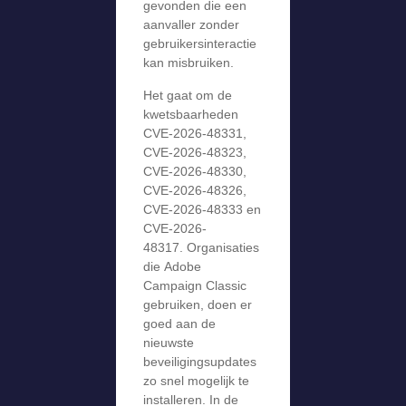
gevonden die een
aanvaller zonder
gebruikersinteractie
kan misbruiken.
Het gaat om de
kwetsbaarheden
CVE-2026-48331,
CVE-2026-48323,
CVE-2026-48330,
CVE-2026-48326,
CVE-2026-48333 en
CVE-2026-
48317. Organisaties
die Adobe
Campaign Classic
gebruiken, doen er
goed aan de
nieuwste
beveiligingsupdates
zo snel mogelijk te
installeren. In de