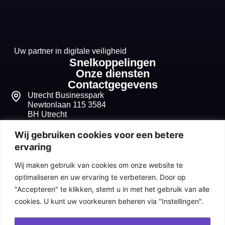
Uw partner in digitale veiligheid
Snelkoppelingen
Onze diensten
Contactgegevens
Utrecht Businesspark
Newtonlaan 115 3584
BH Utrecht
+31 30 268 1099
Wij gebruiken cookies voor een betere
ervaring
info@seqvitum.nl
Wij maken gebruik van cookies om onze website te
91518210
optimaliseren en uw ervaring te verbeteren. Door op
"Accepteren" te klikken, stemt u in met het gebruik van alle
NL865680632B01
cookies. U kunt uw voorkeuren beheren via "Instellingen".