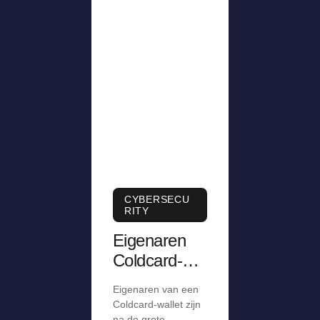
CYBERSECU
RITY
Eigenaren
Coldcard-
wallet na
Eigenaren van een
grote
Coldcard-wallet zijn
na de grote