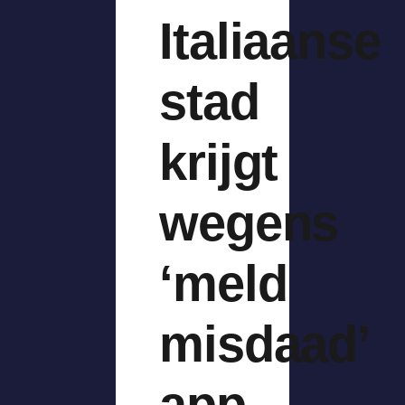
Italiaanse
stad
krijgt
wegens
‘meld
misdaad’
app