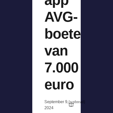
AVG-
boete
van
7.000
euro
September 9,
[wpbread]
2024