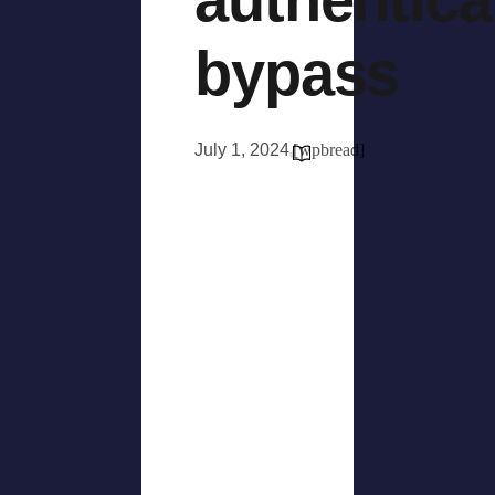
bypass
July 1, 2024
[wpbread]