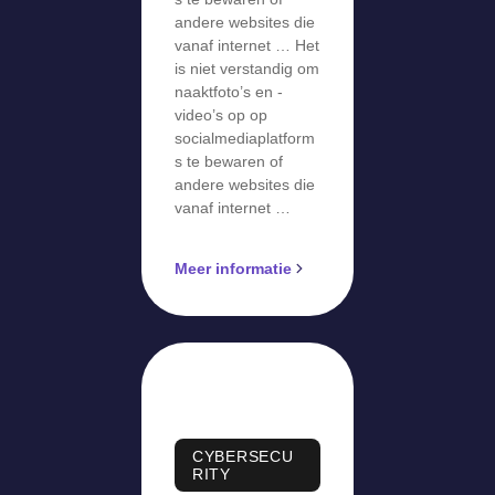
andere websites die
vanaf internet … Het
is niet verstandig om
naaktfoto’s en -
video’s op op
socialmediaplatform
s te bewaren of
andere websites die
vanaf internet …
Meer informatie
CYBERSECU
RITY