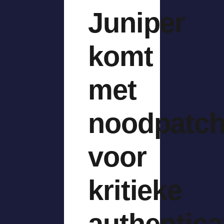
Juniper
komt
met
noodpatc
voor
kritieke
authentica