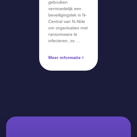
gebruiken
vermoedelijk een
beveiligingslek in N-
Central van N-Able
om organisaties met
ransomware te
infecteren, zo …
Meer informatie