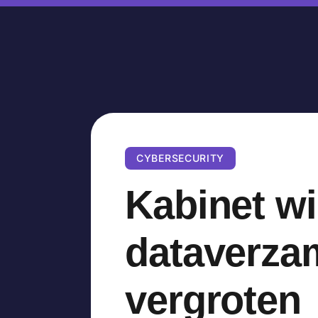
CYBERSECURITY
Kabinet wi
dataverzam
vergroten