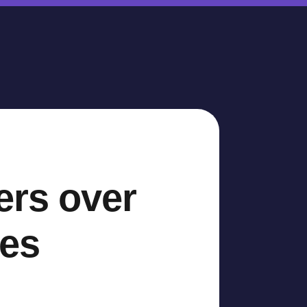
ers over
tes