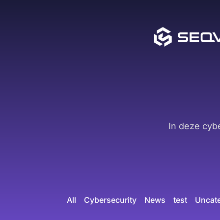
In deze cyb
All
Cybersecurity
News
test
Uncat