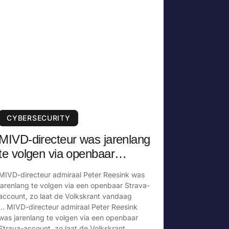
CYBERSECURITY
MIVD-directeur was jarenlang
te volgen via openbaar
Strava-account
MIVD-directeur admiraal Peter Reesink was
jarenlang te volgen via een openbaar Strava-
account, zo laat de Volkskrant vandaag
… MIVD-directeur admiraal Peter Reesink
was jarenlang te volgen via een openbaar
Strava-account, zo laat de Volkskrant