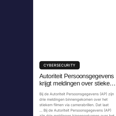
CYBERSECURITY
Autoriteit Persoonsgegevens
krijgt meldingen over stiekem
filmen via camerabril
Bij de Autoriteit Persoonsgegevens (AP) zijn
drie meldingen binnengekomen over het
stiekem filmen via camerabrillen. Dat laat
… Bij de Autoriteit Persoonsgegevens (AP)
zijn drie meldingen binnengekomen over het