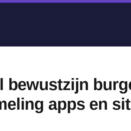
l bewustzijn burg
eling apps en si