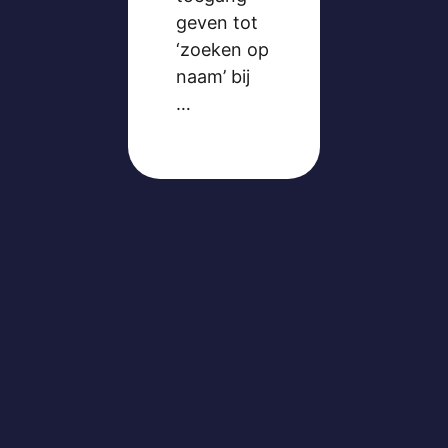
geven tot
‘zoeken op
naam’ bij
…