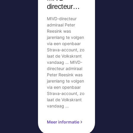
directeur
was
MIVD-directeur
jarenlang te
admiraal Peter
volgen via
Reesink was
jarenlang te volgen
openbaar
via een openbaar
Strava-
Strava-account, zo
account
laat de Volkskrant
vandaag … MIVD-
directeur admiraal
Peter Reesink was
jarenlang te volgen
via een openbaar
Strava-account, zo
laat de Volkskrant
vandaag …
Meer informatie