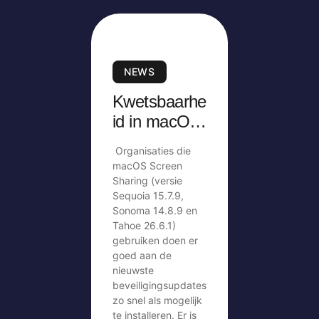
NEWS
Kwetsbaarhe
id in macOS
Screen
Organisaties die
Sharing
macOS Screen
Sharing (versie
Sequoia 15.7.9,
Sonoma 14.8.9 en
Tahoe 26.6.1)
gebruiken doen er
goed aan de
nieuwste
beveiligingsupdates
zo snel als mogelijk
te installeren. Er is