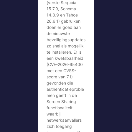
(versie Sequoia
15.7.9, Sonoma
14.8.9 en Tahoe
26.6.1) gebruiken
doen er goed aan
de nieuwste
beveiligingsupdates
zo snel als mogelijk
te installeren. Er is
een kwetsbaarheid
(CVE-2026-65400
met een CVSS-
score van 7.1)
gevonden die
authenticatieproble
men geeft in de
Screen Sharing
functionaliteit
waarbij
netwerkaanvallers
zich toegang