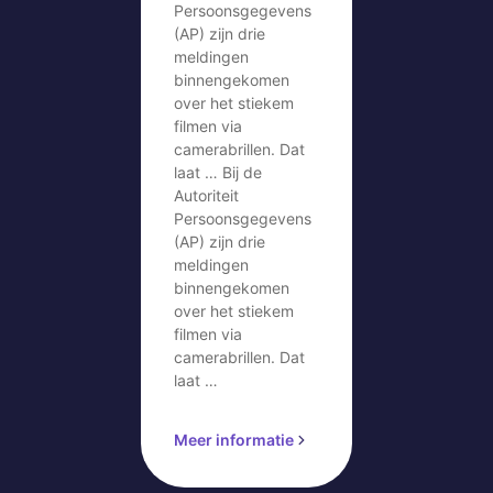
meldingen
Persoonsgegevens
over stiekem
(AP) zijn drie
meldingen
filmen via
binnengekomen
camerabril
over het stiekem
filmen via
camerabrillen. Dat
laat … Bij de
Autoriteit
Persoonsgegevens
(AP) zijn drie
meldingen
binnengekomen
over het stiekem
filmen via
camerabrillen. Dat
laat …
Meer informatie