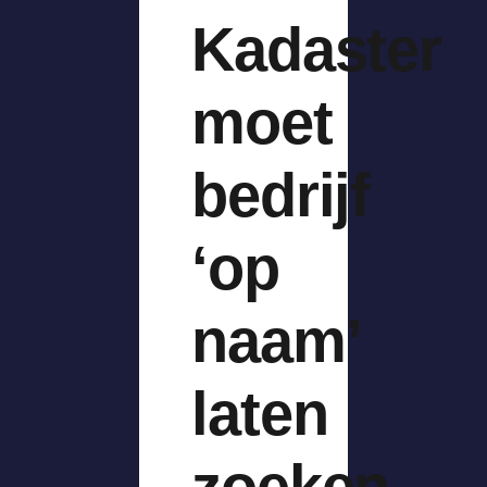
Kadaster
moet
bedrijf
‘op
naam’
laten
zoeken