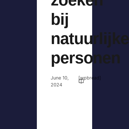
bij
natuurlijke
personen
June 10,
[wpbread]
2024