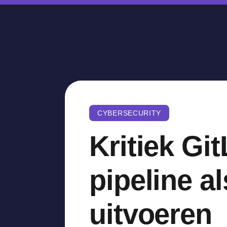
CYBERSECURITY
Kritiek Git
pipeline a
uitvoeren