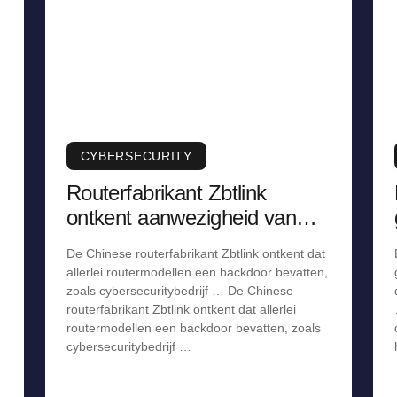
CYBERSECURITY
Routerfabrikant Zbtlink
ontkent aanwezigheid van
backdoor, staakt verkoop
De Chinese routerfabrikant Zbtlink ontkent dat
allerlei routermodellen een backdoor bevatten,
zoals cybersecuritybedrijf … De Chinese
routerfabrikant Zbtlink ontkent dat allerlei
routermodellen een backdoor bevatten, zoals
cybersecuritybedrijf …