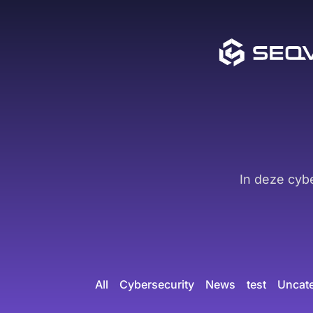
In deze cyb
All
Cybersecurity
News
test
Uncat