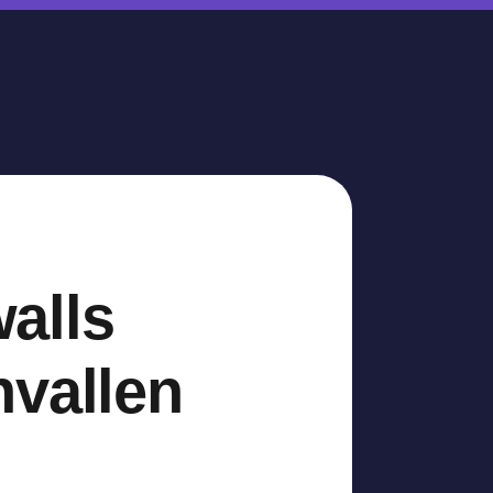
walls
nvallen