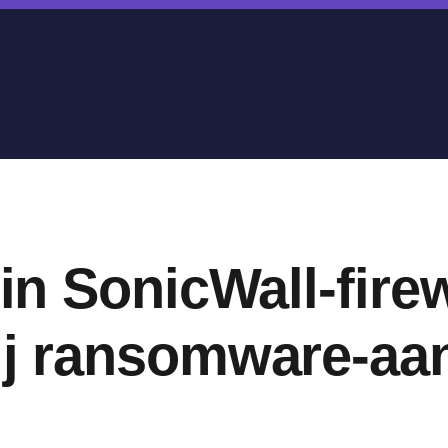
 in SonicWall-fire
ij ransomware-aa