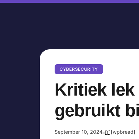
CYBERSECURITY
Kritiek lek
gebruikt b
September 10, 2024
[wpbread]