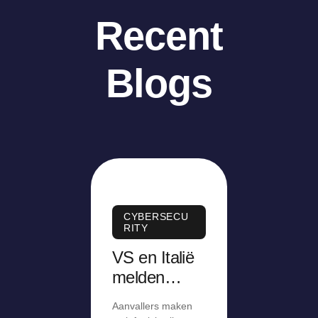
Recent
Blogs
CYBERSECU
RITY
VS en Italië
melden
misbruik van
Aanvallers maken
kritiek lek in