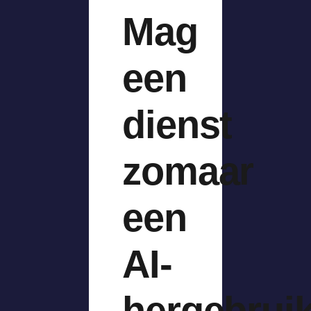
Mag
een
dienst
zomaar
een
AI-
hergebrui