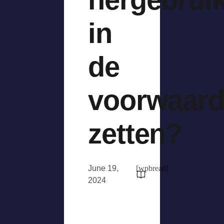
in
de
voorwaar
zetten?
June 19,
[wpbread]
2024