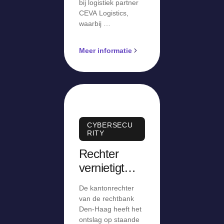
bij logistiek partner
CEVA Logistics,
waarbij …
Meer informatie
CYBERSECU
RITY
Rechter
vernietigt
ontslag op
De kantonrechter
staande
van de rechtbank
voet:
Den-Haag heeft het
ontslag op staande
‘Stiekem