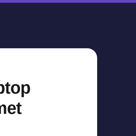
ptop
met