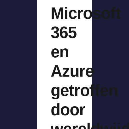
Microsoft
365
en
Azure
getroffen
door
wereldwij