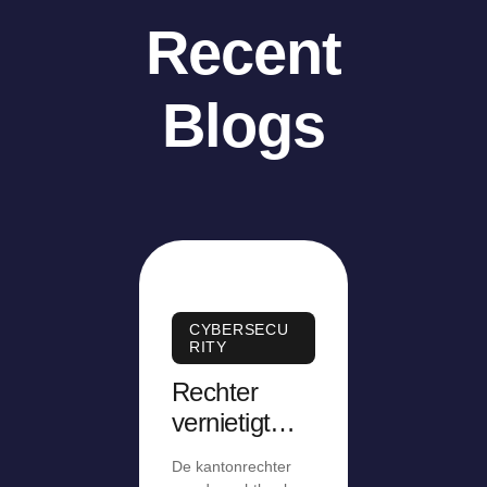
Recent
Blogs
CYBERSECU
RITY
Rechter
vernietigt
ontslag op
De kantonrechter
staande