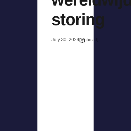
storing
July 30, 2024
[wpbread]