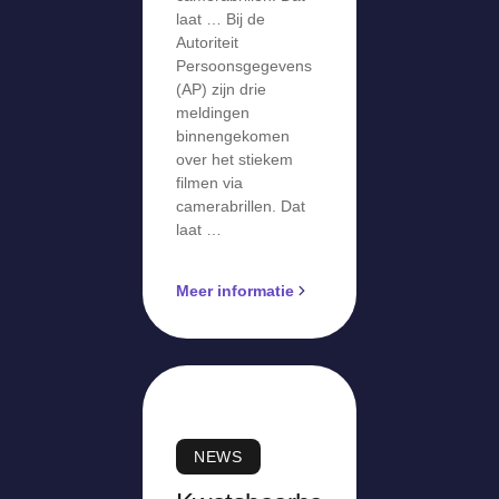
laat … Bij de
Autoriteit
Persoonsgegevens
(AP) zijn drie
meldingen
binnengekomen
over het stiekem
filmen via
camerabrillen. Dat
laat …
Meer informatie
NEWS