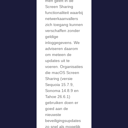
men geeft in de
Screen Sharing
functionaliteit waarbij
netwerkaanvallers
zich toegang kunnen
verschaffen zonder
geldige
inloggegevens. We
adviseren daarom
om meteen de
updates uit te
voeren. Organisaties
die macOS Screen
Sharing (versie
Sequoia 15.7.9,
Sonoma 14.8.9 en
Tahoe 26.6.1)
gebruiken doen er
goed aan de
nieuwste
beveiligingsupdates
zo snel als mogelijk