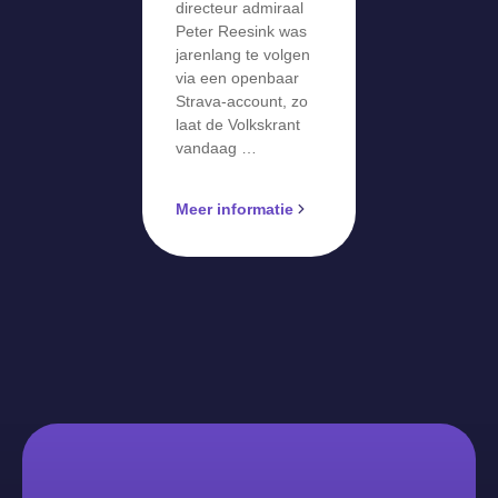
directeur admiraal
Peter Reesink was
jarenlang te volgen
via een openbaar
Strava-account, zo
laat de Volkskrant
vandaag …
Meer informatie