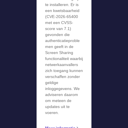
te installeren. Er is
een kwetsbaarheid
(CVE-2026-65400
met een CVSS-
score van 7.1)
gevonden die
authenticatieproble
men geeft in de
Screen Sharing
functionaliteit waarbij
netwerkaanvallers
zich toegang kunnen
verschaffen zonder
geldige
inloggegevens. We
adviseren daarom
om meteen de
updates uit te
voeren.