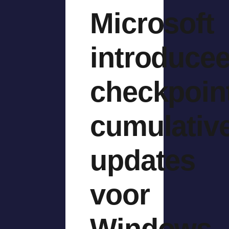
Microsoft
introducee
checkpoin
cumulativ
updates
voor
Windows