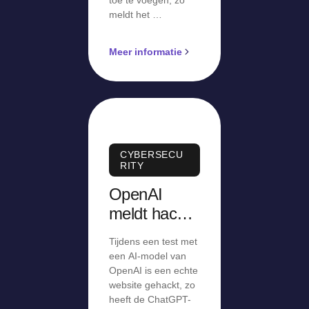
meldt het …
Meer informatie
CYBERSECU
RITY
OpenAI
meldt hack
van echte
Tijdens een test met
website
een AI-model van
tijdens test
OpenAI is een echte
website gehackt, zo
met AI-
heeft de ChatGPT-