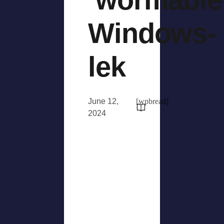
Windows-
lek
June 12,
[wpbread]
2024