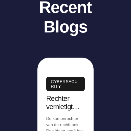
Recent
Blogs
CYBERSECU
RITY
Rechter
vernietigt
ontslag op
De kantonrechter
staande
van de rechtbank
Den-Haag heeft het