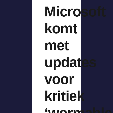
Microsoft
komt
met
updates
voor
kritiek
‘wormable