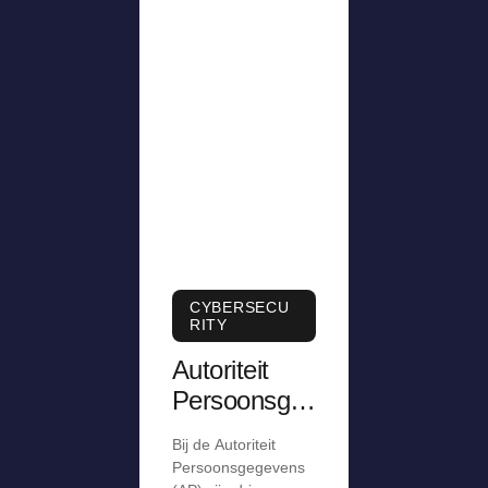
CYBERSECU
RITY
Autoriteit
Persoonsge
gevens krijgt
Bij de Autoriteit
meldingen
Persoonsgegevens