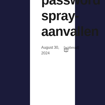
spray-
aanvallen
August 30,
[wpbread]
2024