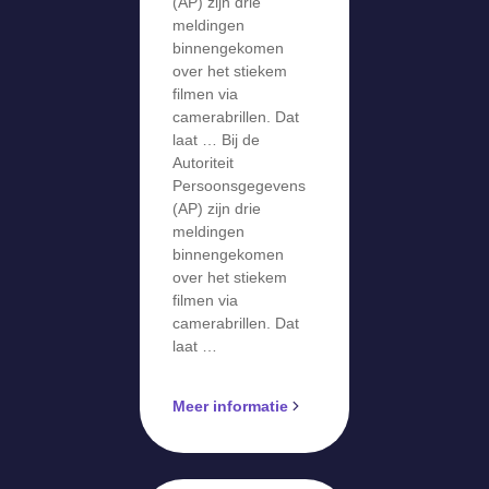
over stiekem
(AP) zijn drie
meldingen
filmen via
binnengekomen
camerabril
over het stiekem
filmen via
camerabrillen. Dat
laat … Bij de
Autoriteit
Persoonsgegevens
(AP) zijn drie
meldingen
binnengekomen
over het stiekem
filmen via
camerabrillen. Dat
laat …
Meer informatie