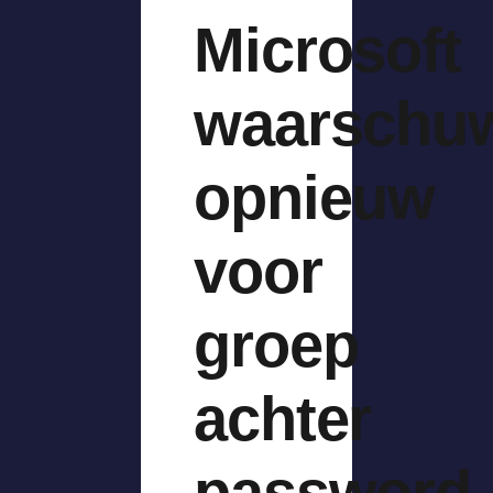
Microsoft
waarschu
opnieuw
voor
groep
achter
password