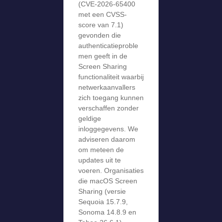
(CVE-2026-65400
met een CVSS-
score van 7.1)
gevonden die
authenticatieproble
men geeft in de
Screen Sharing
functionaliteit waarbij
netwerkaanvallers
zich toegang kunnen
verschaffen zonder
geldige
inloggegevens. We
adviseren daarom
om meteen de
updates uit te
voeren. Organisaties
die macOS Screen
Sharing (versie
Sequoia 15.7.9,
Sonoma 14.8.9 en