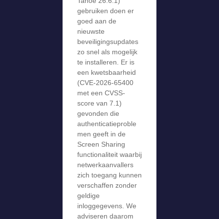
Tahoe 26.6.1)
gebruiken doen er
goed aan de
nieuwste
beveiligingsupdates
zo snel als mogelijk
te installeren. Er is
een kwetsbaarheid
(CVE-2026-65400
met een CVSS-
score van 7.1)
gevonden die
authenticatieproble
men geeft in de
Screen Sharing
functionaliteit waarbij
netwerkaanvallers
zich toegang kunnen
verschaffen zonder
geldige
inloggegevens. We
adviseren daarom