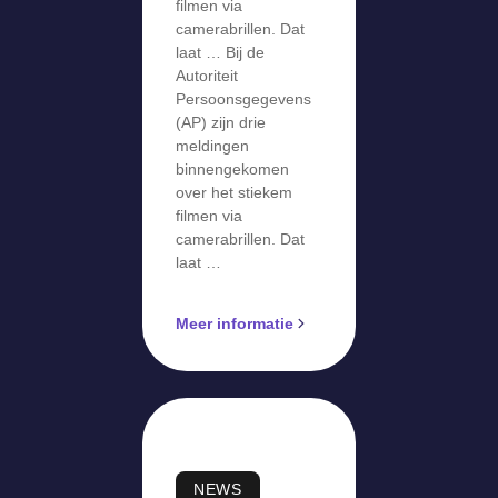
filmen via
camerabrillen. Dat
laat … Bij de
Autoriteit
Persoonsgegevens
(AP) zijn drie
meldingen
binnengekomen
over het stiekem
filmen via
camerabrillen. Dat
laat …
Meer informatie
NEWS