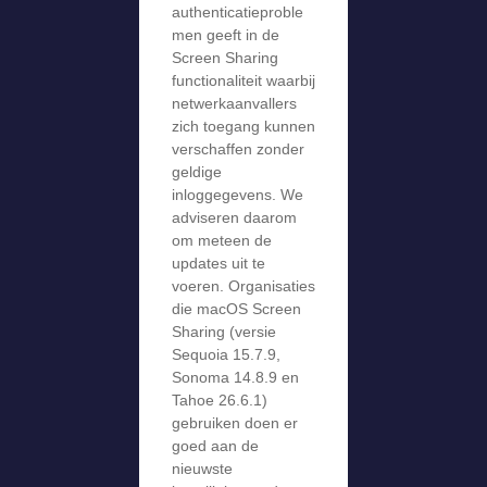
authenticatieproble
men geeft in de
Screen Sharing
functionaliteit waarbij
netwerkaanvallers
zich toegang kunnen
verschaffen zonder
geldige
inloggegevens. We
adviseren daarom
om meteen de
updates uit te
voeren. Organisaties
die macOS Screen
Sharing (versie
Sequoia 15.7.9,
Sonoma 14.8.9 en
Tahoe 26.6.1)
gebruiken doen er
goed aan de
nieuwste