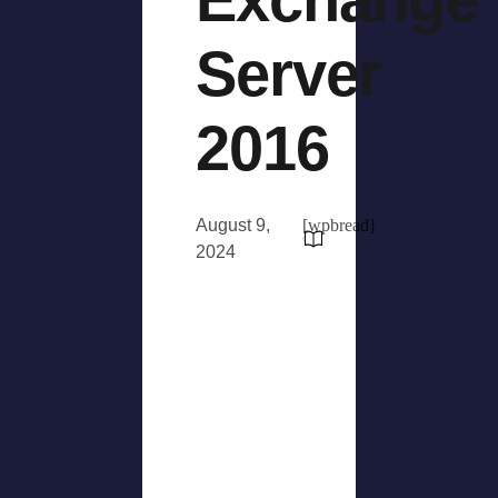
Server
2016
August 9,
[wpbread]
2024