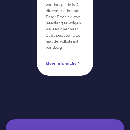
vandaag … MIVD-
directeur admiraal
Peter Reesink was
jarenlang te volgen
via een openbaar
Strava-account, zo
laat de Volkskrant
vandaag …
Meer informatie