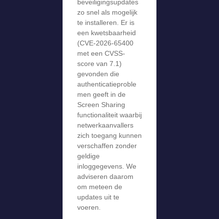
beveiligingsupdates
zo snel als mogelijk
te installeren. Er is
een kwetsbaarheid
(CVE-2026-65400
met een CVSS-
score van 7.1)
gevonden die
authenticatieproble
men geeft in de
Screen Sharing
functionaliteit waarbij
netwerkaanvallers
zich toegang kunnen
verschaffen zonder
geldige
inloggegevens. We
adviseren daarom
om meteen de
updates uit te
voeren.