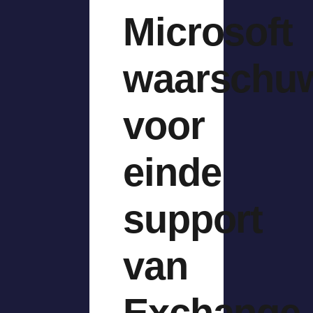
Microsoft
waarschu
voor
einde
support
van
Exchange