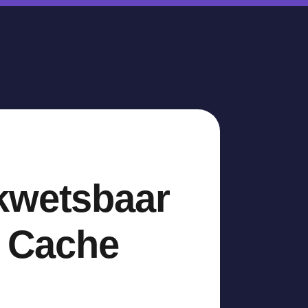
kwetsbaar
d Cache