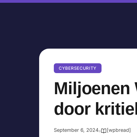
CYBERSECURITY
Miljoenen
door kriti
September 6, 2024
[wpbread]