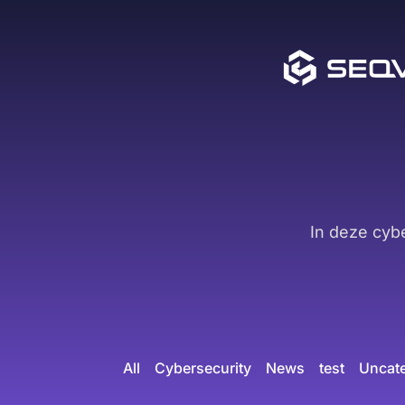
In deze cyb
All
Cybersecurity
News
test
Uncat