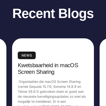
Recent Blogs
NEWS
Kwetsbaarheid in macOS
Screen Sharing
Organisaties die macOS Screen Sharing
(versie Sequoia 15.7.9, Sonoma 14.8.9 en
Tahoe 26.6.1) gebruiken doen er goed aan
de nieuwste beveiligingsupdates zo snel als
mogelijk te installeren. Er is een