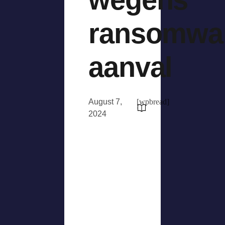
ransomwa
aanval
August 7,
[wpbread]
2024