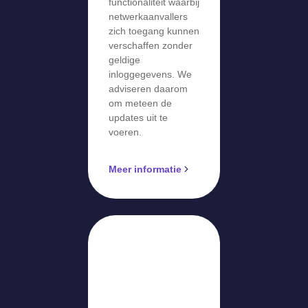
functionaliteit waarbij
netwerkaanvallers
zich toegang kunnen
verschaffen zonder
geldige
inloggegevens. We
adviseren daarom
om meteen de
updates uit te
voeren.
Meer informatie