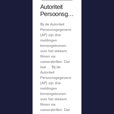
Autoriteit
Persoonsge
gevens krijgt
Bij de Autoriteit
meldingen
Persoonsgegevens
over stiekem
(AP) zijn drie
meldingen
filmen via
binnengekomen
camerabril
over het stiekem
filmen via
camerabrillen. Dat
laat … Bij de
Autoriteit
Persoonsgegevens
(AP) zijn drie
meldingen
binnengekomen
over het stiekem
filmen via
camerabrillen. Dat