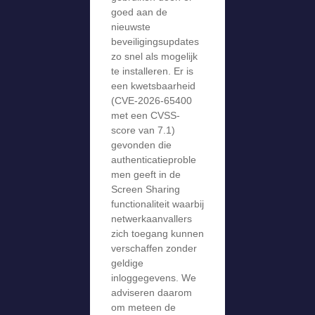
goed aan de
nieuwste
beveiligingsupdates
zo snel als mogelijk
te installeren. Er is
een kwetsbaarheid
(CVE-2026-65400
met een CVSS-
score van 7.1)
gevonden die
authenticatieproble
men geeft in de
Screen Sharing
functionaliteit waarbij
netwerkaanvallers
zich toegang kunnen
verschaffen zonder
geldige
inloggegevens. We
adviseren daarom
om meteen de