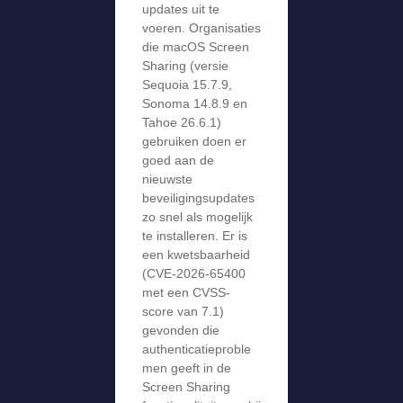
updates uit te
voeren. Organisaties
die macOS Screen
Sharing (versie
Sequoia 15.7.9,
Sonoma 14.8.9 en
Tahoe 26.6.1)
gebruiken doen er
goed aan de
nieuwste
beveiligingsupdates
zo snel als mogelijk
te installeren. Er is
een kwetsbaarheid
(CVE-2026-65400
met een CVSS-
score van 7.1)
gevonden die
authenticatieproble
men geeft in de
Screen Sharing