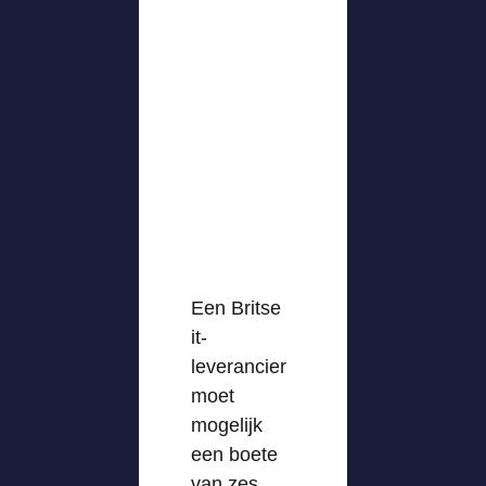
Een Britse
it-
leverancier
moet
mogelijk
een boete
van zes