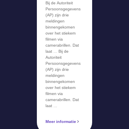
Bij de Autoriteit
meldingen
Persoonsgegevens
over stiekem
(AP) zijn drie
meldingen
filmen via
binnengekomen
camerabril
over het stiekem
filmen via
camerabrillen. Dat
laat … Bij de
Autoriteit
Persoonsgegevens
(AP) zijn drie
meldingen
binnengekomen
over het stiekem
filmen via
camerabrillen. Dat
laat …
Meer informatie