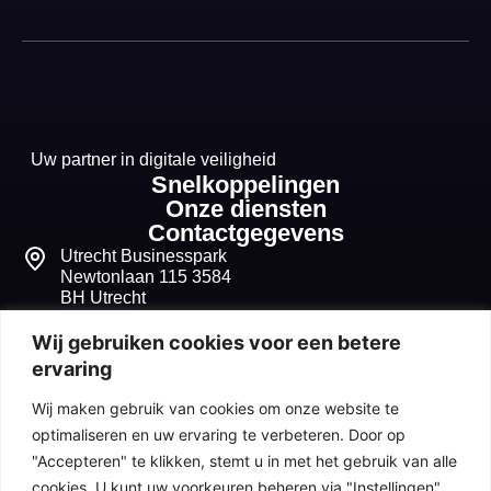
Uw partner in digitale veiligheid
Snelkoppelingen
Onze diensten
Contactgegevens
Utrecht Businesspark
Newtonlaan 115 3584
BH Utrecht
+31 30 268 1099
Wij gebruiken cookies voor een betere
ervaring
info@seqvitum.nl
Wij maken gebruik van cookies om onze website te
91518210
optimaliseren en uw ervaring te verbeteren. Door op
"Accepteren" te klikken, stemt u in met het gebruik van alle
NL865680632B01
cookies. U kunt uw voorkeuren beheren via "Instellingen".