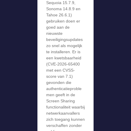
Sequoia 15.7.9,
Sonoma 14.8.9 en
Tahoe 26.6.1)
gebruiken doen er
goed aan de
nieuwste
beveiligingsupdates
zo snel als mogelijk
te installeren. Er is
een kwetsbaarheid
(CVE-2026-65400
met een CVSS-
score van 7.1)
gevonden die
authenticatieproble
men geeft in de
Screen Sharing
functionaliteit waarbij
netwerkaanvallers
zich toegang kunnen
verschaffen zonder