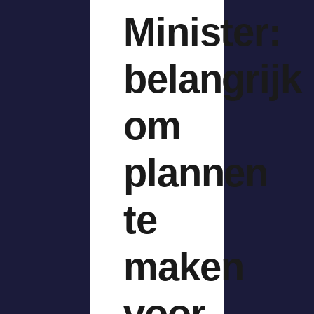
Minister:
belangrijk
om
plannen
te
maken
voor