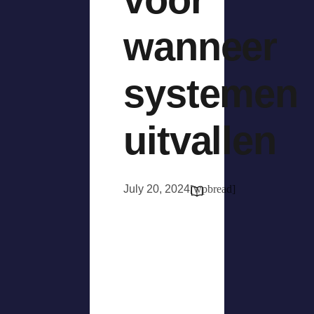
wanneer
systemen
uitvallen
July 20, 2024
[wpbread]