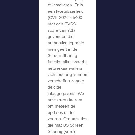
te installeren. Er is
een kwetsbaarheid
(CVE-2026-65400
met een CVSS-
score van 7.1)
gevonden die
authenticatieproble
men geeft in de
Screen Sharing
functionaliteit waarbij
netwerkaanvallers
zich toegang kunnen
verschaffen zonder
geldige
inloggegevens. We
adviseren daarom
om meteen de
updates uit te
voeren. Organisaties
die macOS Screen
Sharing (versie