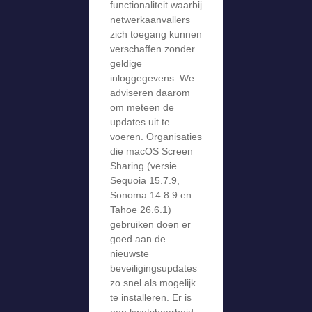
functionaliteit waarbij
netwerkaanvallers
zich toegang kunnen
verschaffen zonder
geldige
inloggegevens. We
adviseren daarom
om meteen de
updates uit te
voeren. Organisaties
die macOS Screen
Sharing (versie
Sequoia 15.7.9,
Sonoma 14.8.9 en
Tahoe 26.6.1)
gebruiken doen er
goed aan de
nieuwste
beveiligingsupdates
zo snel als mogelijk
te installeren. Er is
een kwetsbaarheid