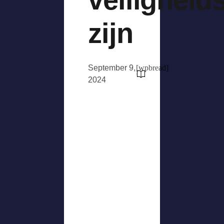
zijn
September 9,
[wpbread]
2024