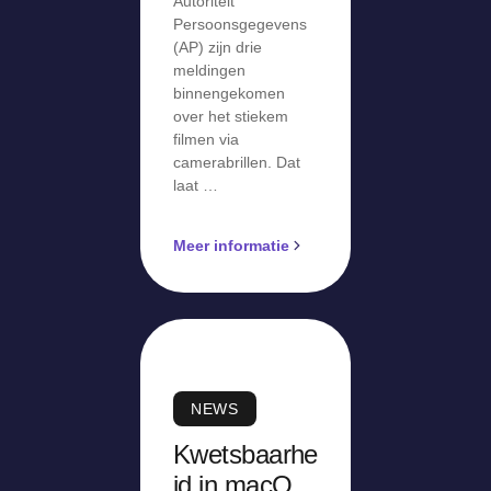
Autoriteit
Persoonsgegevens
(AP) zijn drie
meldingen
binnengekomen
over het stiekem
filmen via
camerabrillen. Dat
laat …
Meer informatie
NEWS
Kwetsbaarhe
id in macOS