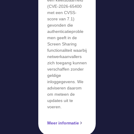
(CVE-2026-65400
met een CVSS-
score van 7.1)
gevonden die
authenticatieproble
men geeft in de
Screen Sharing
functionaliteit waarbij
netwerkaanvallers
zich toegang kunnen
verschaffen zonder
geldige
inloggegevens. We
adviseren daarom
om meteen de
updates uit te
voeren.
Meer informatie