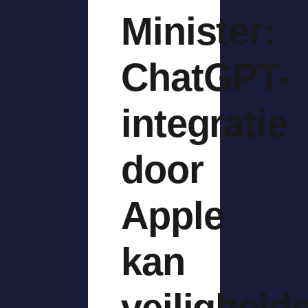
Minister:
ChatGPT-
integratie
door
Apple
kan
veiligheid