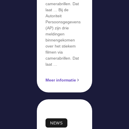
camerabrillen. Dat
laat … Bij de
Autoriteit
Persoonsgegevens
(AP) zijn drie
meldingen
binnengekomen
over het stiekem
filmen via
camerabrillen. Dat
laat …
Meer informatie
NEWS