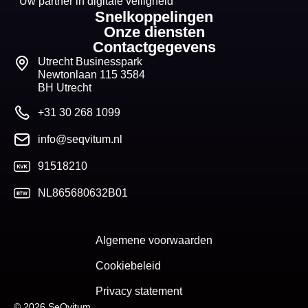
Uw partner in digitale veiligheid
Snelkoppelingen
Onze diensten
Contactgegevens
Utrecht Businesspark
Newtonlaan 115 3584
BH Utrecht
+31 30 268 1099
info@seqvitum.nl
91518210
NL865680632B01
Algemene voorwaarden
Cookiebeleid
Privacy statement
© 2026 SeQvitum