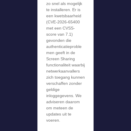
zo snel als mogelijk
te installeren. Er is
een kwetsbaarheid
(CVE-2026-65400
met een CVSS-
score van 7.1)
gevonden die
authenticatieproble
men geeft in de
Screen Sharing
functionaliteit waarbij
netwerkaanvallers
zich toegang kunnen
verschaffen zonder
geldige
inloggegevens. We
adviseren daarom
om meteen de
updates uit te
voeren.