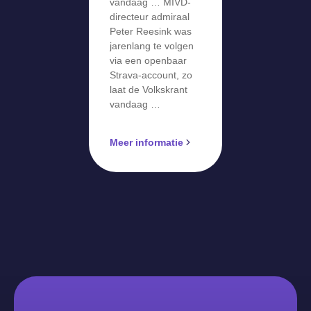
vandaag … MIVD-
directeur admiraal
Peter Reesink was
jarenlang te volgen
via een openbaar
Strava-account, zo
laat de Volkskrant
vandaag …
Meer informatie