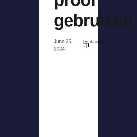
gebruiken
June 25,
[wpbread]
2024