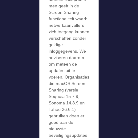
men geeft in de
Screen Sharing
functionaliteit waarbij
netwerkaanvallers
zich toegang kunnen
verschaffen zonder
geldige
inloggegevens. We
adviseren daarom
om meteen de
updates uit te
voeren. Organisaties
die macOS Screen
Sharing (versie
Sequoia 15.7.9,
Sonoma 14.8.9 en
Tahoe 26.6.1)
gebruiken doen er
goed aan de
nieuwste
beveiligingsupdates