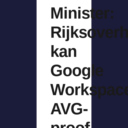
Minister:
Rijksoverh
kan
Google
Workspac
AVG-
proof