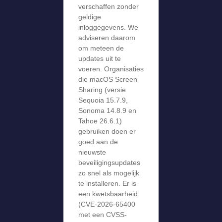
verschaffen zonder
geldige
inloggegevens. We
adviseren daarom
om meteen de
updates uit te
voeren. Organisaties
die macOS Screen
Sharing (versie
Sequoia 15.7.9,
Sonoma 14.8.9 en
Tahoe 26.6.1)
gebruiken doen er
goed aan de
nieuwste
beveiligingsupdates
zo snel als mogelijk
te installeren. Er is
een kwetsbaarheid
(CVE-2026-65400
met een CVSS-