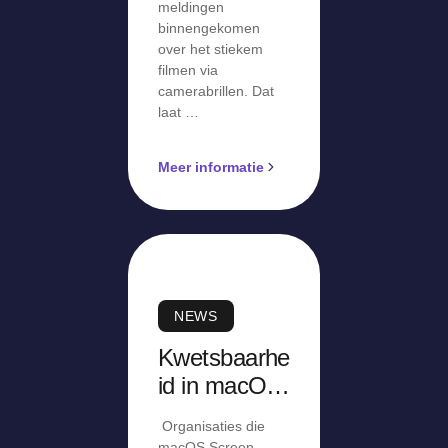
meldingen
binnengekomen
over het stiekem
filmen via
camerabrillen. Dat
laat …
Meer informatie
NEWS
Kwetsbaarhe
id in macOS
Screen
Organisaties die
Sharing
macOS Screen