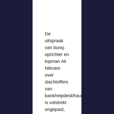
De
uitspraak
van bunq-
oprichter en
topman Ali
Niknam
over
slachtoffers
van
bankhelpdeskfraude
is volstrekt
ongepast,