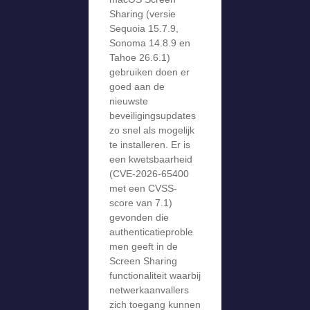
Sharing (versie
Sequoia 15.7.9,
Sonoma 14.8.9 en
Tahoe 26.6.1)
gebruiken doen er
goed aan de
nieuwste
beveiligingsupdates
zo snel als mogelijk
te installeren. Er is
een kwetsbaarheid
(CVE-2026-65400
met een CVSS-
score van 7.1)
gevonden die
authenticatieproble
men geeft in de
Screen Sharing
functionaliteit waarbij
netwerkaanvallers
zich toegang kunnen