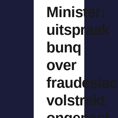
Minister:
uitspraak
bunq
over
fraudeslac
volstrekt
ongepast