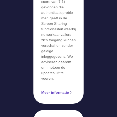
score van 7.1)
gevonden die
authenticatieproble
men geeft in de
Screen Sharing
functionaliteit waarbij
netwerkaanvallers
zich toegang kunnen
verschaffen zonder
geldige
inloggegevens. We
adviseren daarom
om meteen de
updates uit te
voeren.
Meer informatie