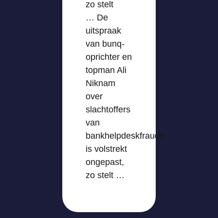
zo stelt
… De
uitspraak
van bunq-
oprichter en
topman Ali
Niknam
over
slachtoffers
van
bankhelpdeskfraude
is volstrekt
ongepast,
zo stelt …