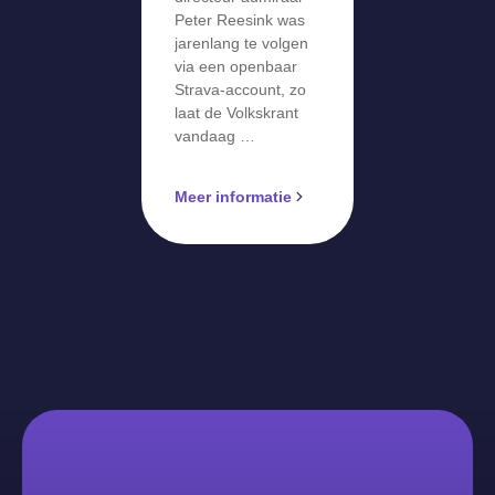
Peter Reesink was
jarenlang te volgen
via een openbaar
Strava-account, zo
laat de Volkskrant
vandaag …
Meer informatie