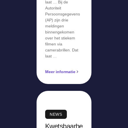
laat … Bij de
Autoriteit
Persoonsgegevens
(AP) zijn drie
meldingen
binnengekomen
over het stiekem
filmen via
camerabrillen. Dat
laat …
Meer informatie
NEWS
Kwetsbaarhe