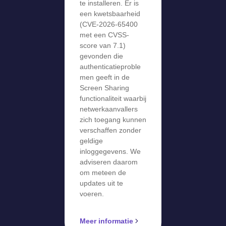
te installeren. Er is
een kwetsbaarheid
(CVE-2026-65400
met een CVSS-
score van 7.1)
gevonden die
authenticatieproble
men geeft in de
Screen Sharing
functionaliteit waarbij
netwerkaanvallers
zich toegang kunnen
verschaffen zonder
geldige
inloggegevens. We
adviseren daarom
om meteen de
updates uit te
voeren.
Meer informatie