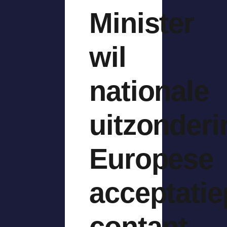
Minister
wil
nationale
uitzonder
Europese
acceptatie
contant