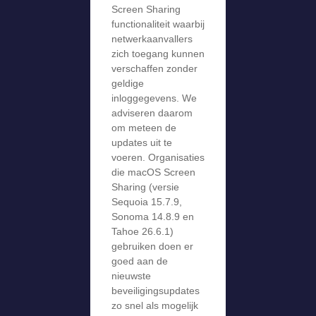
Screen Sharing
functionaliteit waarbij
netwerkaanvallers
zich toegang kunnen
verschaffen zonder
geldige
inloggegevens. We
adviseren daarom
om meteen de
updates uit te
voeren. Organisaties
die macOS Screen
Sharing (versie
Sequoia 15.7.9,
Sonoma 14.8.9 en
Tahoe 26.6.1)
gebruiken doen er
goed aan de
nieuwste
beveiligingsupdates
zo snel als mogelijk