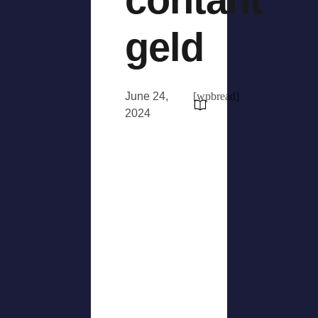
geld
June 24,
[wpbread]
2024