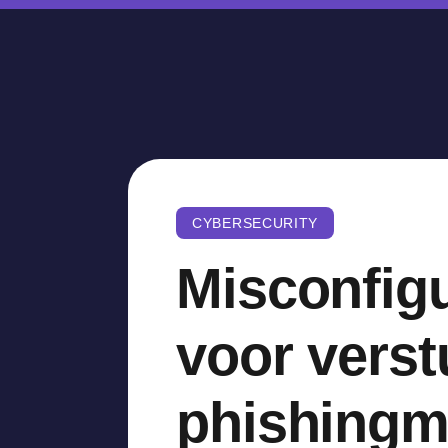
CYBERSECURITY
Misconfigu
voor verst
phishingm