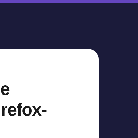
de
refox-