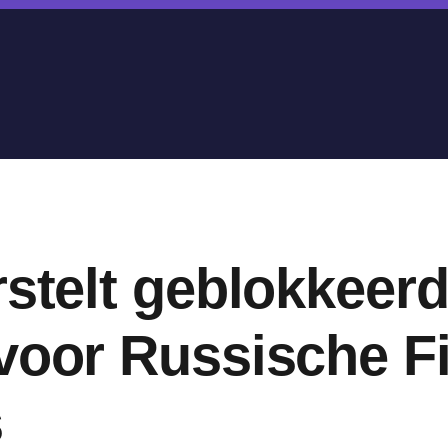
rstelt geblokkeer
voor Russische Fi
s