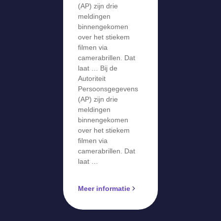
over stiekem
(AP) zijn drie
meldingen
filmen via
binnengekomen
camerabril
over het stiekem
filmen via
camerabrillen. Dat
laat … Bij de
Autoriteit
Persoonsgegevens
(AP) zijn drie
meldingen
binnengekomen
over het stiekem
filmen via
camerabrillen. Dat
laat …
Meer informatie