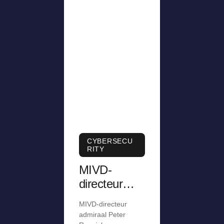
CYBERSECU
RITY
MIVD-
directeur
was
MIVD-directeur
jarenlang te
admiraal Peter