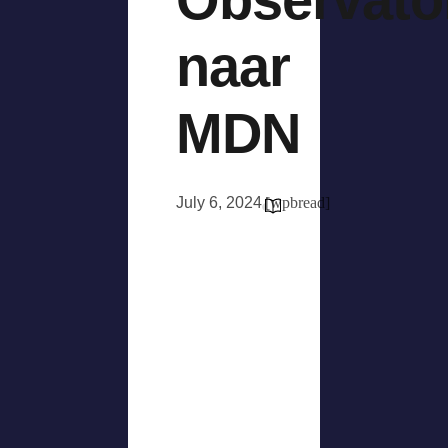
naar
MDN
July 6, 2024
[wpbread]