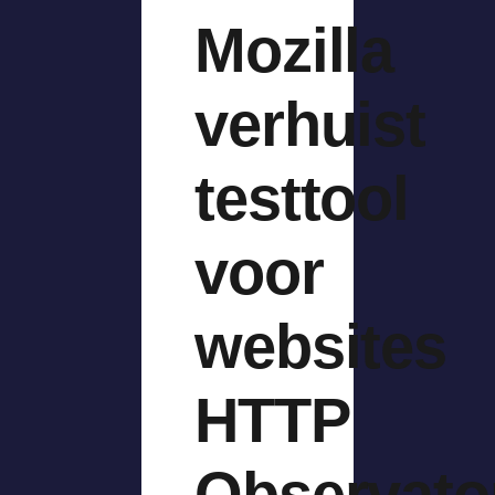
Mozilla
verhuist
testtool
voor
websites
HTTP
Observato