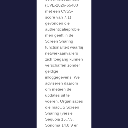
(CVE-2026-65400
met een CVSS-
score van 7.1)
gevonden die
authenticatieproble
men geeft in de
Screen Sharing
functionaliteit waarbij
netwerkaanvallers
zich toegang kunnen
verschaffen zonder
geldige
inloggegevens. We
adviseren daarom
om meteen de
updates uit te
voeren. Organisaties
die macOS Screen
Sharing (versie
Sequoia 15.7.9,
Sonoma 14.8.9 en