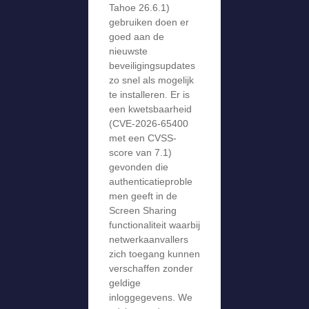
Tahoe 26.6.1)
gebruiken doen er
goed aan de
nieuwste
beveiligingsupdates
zo snel als mogelijk
te installeren. Er is
een kwetsbaarheid
(CVE-2026-65400
met een CVSS-
score van 7.1)
gevonden die
authenticatieproble
men geeft in de
Screen Sharing
functionaliteit waarbij
netwerkaanvallers
zich toegang kunnen
verschaffen zonder
geldige
inloggegevens. We