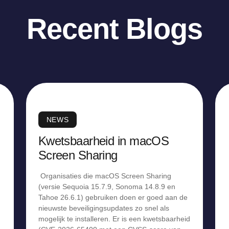
Recent Blogs
NEWS
Kwetsbaarheid in macOS
Screen Sharing
Organisaties die macOS Screen Sharing
(versie Sequoia 15.7.9, Sonoma 14.8.9 en
Tahoe 26.6.1) gebruiken doen er goed aan de
nieuwste beveiligingsupdates zo snel als
mogelijk te installeren. Er is een kwetsbaarheid