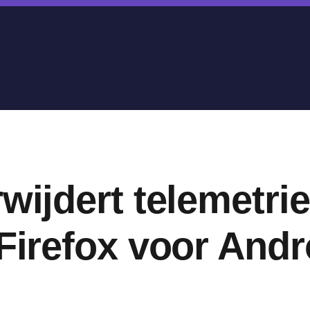
rwijdert telemetri
 Firefox voor And