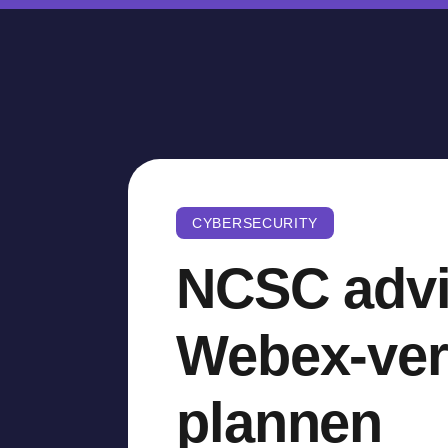
CYBERSECURITY
NCSC advi
Webex-ver
plannen