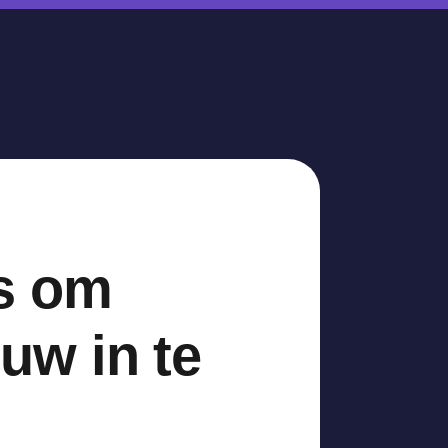
es om
uw in te