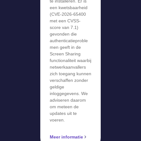
te installeren. Er is
een kwetsbaarheid
(CVE-2026-65400
met een CVSS-
score van 7.1)
gevonden die
authenticatieproble
men geeft in de
Screen Sharing
functionaliteit waarbij
netwerkaanvallers
zich toegang kunnen
verschaffen zonder
geldige
inloggegevens. We
adviseren daarom
om meteen de
updates uit te
voeren.
Meer informatie