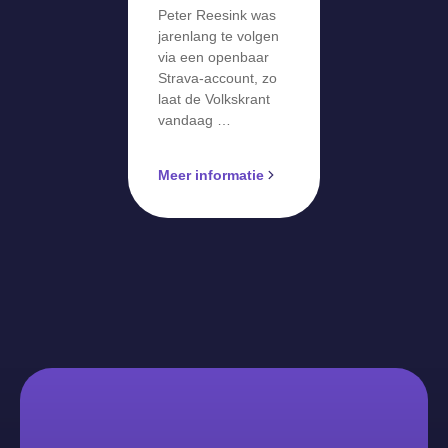
Peter Reesink was
jarenlang te volgen
via een openbaar
Strava-account, zo
laat de Volkskrant
vandaag …
Meer informatie