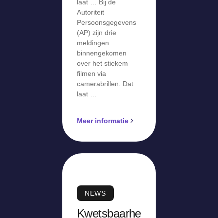
laat … Bij de
Autoriteit
Persoonsgegevens
(AP) zijn drie
meldingen
binnengekomen
over het stiekem
filmen via
camerabrillen. Dat
laat …
Meer informatie
NEWS
Kwetsbaarhe