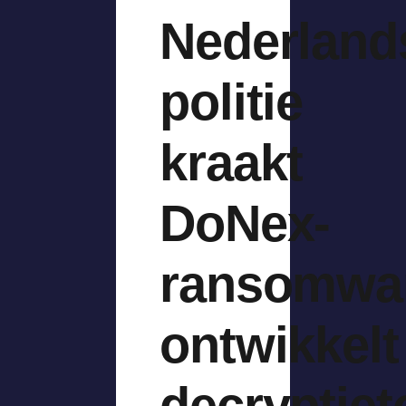
Nederland
politie
kraakt
DoNex-
ransomwa
ontwikkelt
decryptiet