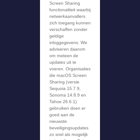
Screen Sharing
functionaliteit waarbij
netwerkaanvallers
zich toegang kunnen
verschaffen zonder
geldige
inloggegevens. We
adviseren daarom
om meteen de
updates uit te
voeren. Organisaties
die macOS Screen
Sharing (versie
Sequoia 15.7.9,
Sonoma 14.8.9 en
Tahoe 26.6.1)
gebruiken doen er
goed aan de
nieuwste
beveiligingsupdates
zo snel als mogelijk