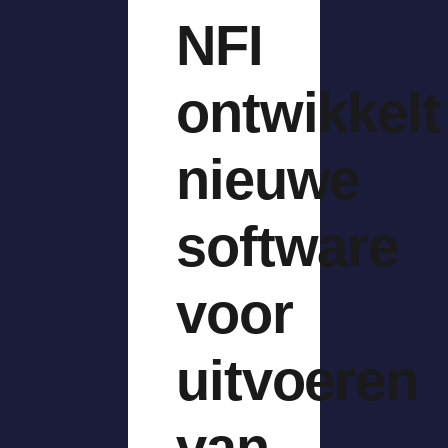
NFI
ontwikkelt
nieuwe
software
voor
uitvoeren
van