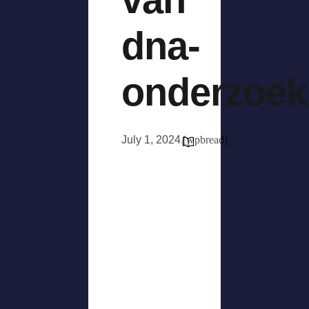
dna-
onderzoek
July 1, 2024
[wpbread]