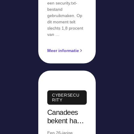
een security.txt-
bestand
gebruikmaken. Op
dit moment telt
slechts 1,8 procent
van …
Meer informatie
CYBERSECU
RITY
Canadees
bekent hack
van AT&T,
Een 26-jarige