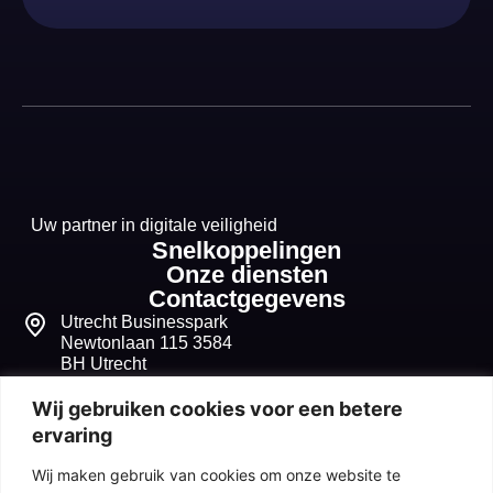
Uw partner in digitale veiligheid
Snelkoppelingen
Onze diensten
Contactgegevens
Utrecht Businesspark
Newtonlaan 115 3584
BH Utrecht
+31 30 268 1099
Wij gebruiken cookies voor een betere
ervaring
info@seqvitum.nl
Wij maken gebruik van cookies om onze website te
91518210