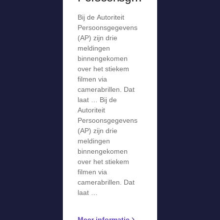
gevens krijgt
Bij de Autoriteit
meldingen
Persoonsgegevens
over stiekem
(AP) zijn drie
meldingen
filmen via
binnengekomen
camerabril
over het stiekem
filmen via
camerabrillen. Dat
laat … Bij de
Autoriteit
Persoonsgegevens
(AP) zijn drie
meldingen
binnengekomen
over het stiekem
filmen via
camerabrillen. Dat
laat …
Meer informatie