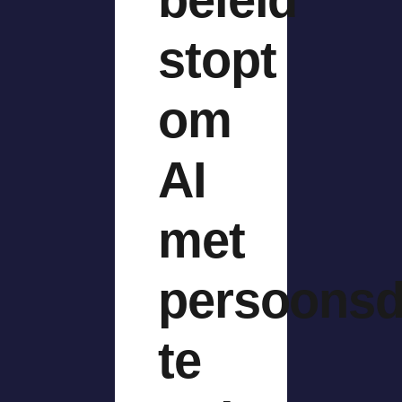
stopt
om
AI
met
persoonsd
te