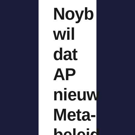
Noyb
wil
dat
AP
nieuw
Meta-
beleid