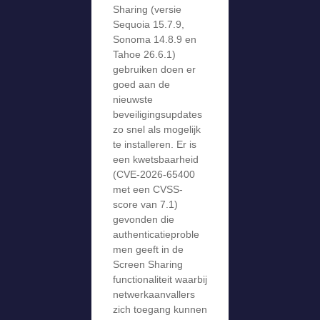
Sharing (versie
Sequoia 15.7.9,
Sonoma 14.8.9 en
Tahoe 26.6.1)
gebruiken doen er
goed aan de
nieuwste
beveiligingsupdates
zo snel als mogelijk
te installeren. Er is
een kwetsbaarheid
(CVE-2026-65400
met een CVSS-
score van 7.1)
gevonden die
authenticatieproble
men geeft in de
Screen Sharing
functionaliteit waarbij
netwerkaanvallers
zich toegang kunnen