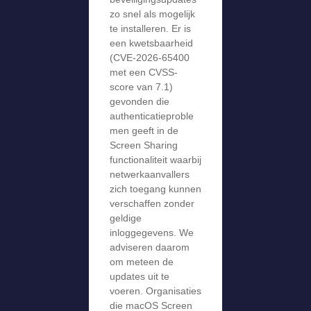
zo snel als mogelijk
te installeren. Er is
een kwetsbaarheid
(CVE-2026-65400
met een CVSS-
score van 7.1)
gevonden die
authenticatieproble
men geeft in de
Screen Sharing
functionaliteit waarbij
netwerkaanvallers
zich toegang kunnen
verschaffen zonder
geldige
inloggegevens. We
adviseren daarom
om meteen de
updates uit te
voeren. Organisaties
die macOS Screen