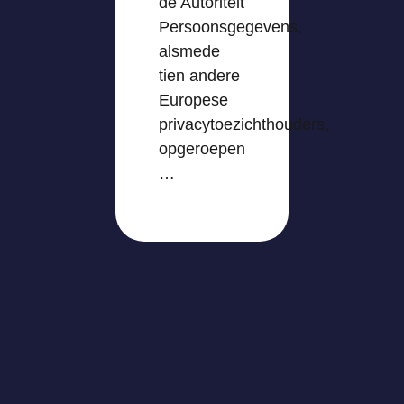
de Autoriteit
Persoonsgegevens,
alsmede
tien andere
Europese
privacytoezichthouders,
opgeroepen
…