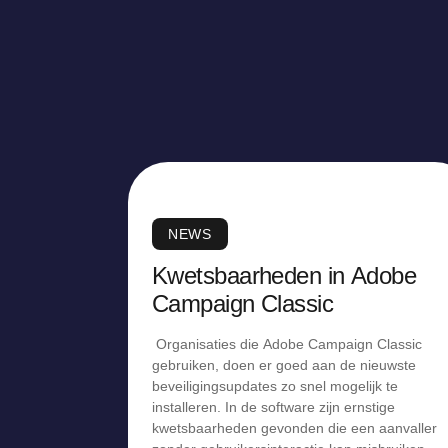
NEWS
Kwetsbaarheden in Adobe
Campaign Classic
Organisaties die Adobe Campaign Classic
gebruiken, doen er goed aan de nieuwste
beveiligingsupdates zo snel mogelijk te
installeren. In de software zijn ernstige
kwetsbaarheden gevonden die een aanvaller