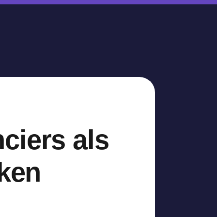
ciers als
rken