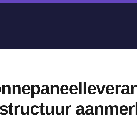
nnepaneelleveran
rastructuur aanme