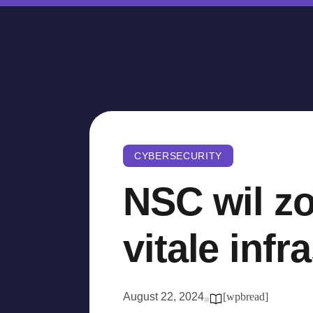
CYBERSECURITY
NSC wil zo
vitale inf
August 22, 2024
[wpbread]